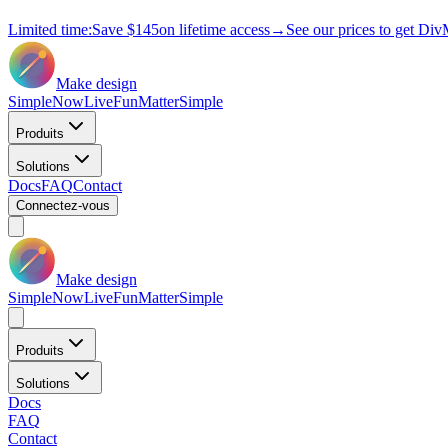
Limited time:
Save
$145
on lifetime access
→
See our prices to get Div
Make design
Simple
Now
Live
Fun
Matter
Simple
Produits
Solutions
Docs
FAQ
Contact
Connectez-vous
Make design
Simple
Now
Live
Fun
Matter
Simple
Produits
Solutions
Docs
FAQ
Contact