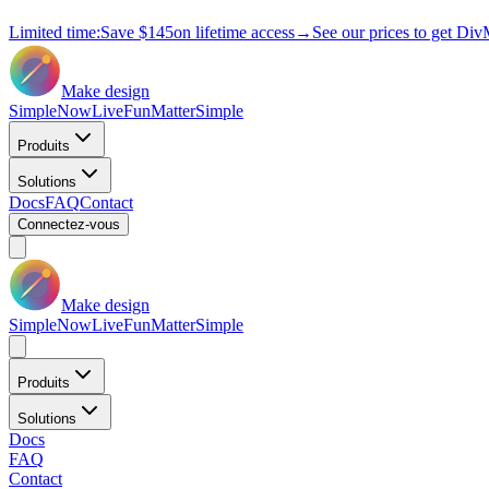
Limited time:
Save
$145
on lifetime access
→
See our prices to get Div
Make design
Simple
Now
Live
Fun
Matter
Simple
Produits
Solutions
Docs
FAQ
Contact
Connectez-vous
Make design
Simple
Now
Live
Fun
Matter
Simple
Produits
Solutions
Docs
FAQ
Contact