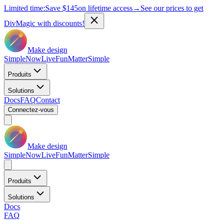
Limited time:
Save
$145
on lifetime access
→
See our prices to get
DivMagic with discounts!
Make design
Simple
Now
Live
Fun
Matter
Simple
Produits
Solutions
Docs
FAQ
Contact
Connectez-vous
Make design
Simple
Now
Live
Fun
Matter
Simple
Produits
Solutions
Docs
FAQ