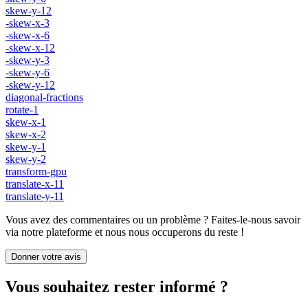
skew-y-12
-skew-x-3
-skew-x-6
-skew-x-12
-skew-y-3
-skew-y-6
-skew-y-12
diagonal-fractions
rotate-1
skew-x-1
skew-x-2
skew-y-1
skew-y-2
transform-gpu
translate-x-11
translate-y-11
Vous avez des commentaires ou un problème ? Faites-le-nous savoir
via notre plateforme et nous nous occuperons du reste !
Donner votre avis
Vous souhaitez rester informé ?