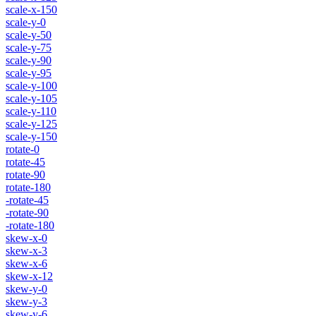
scale-x-150
scale-y-0
scale-y-50
scale-y-75
scale-y-90
scale-y-95
scale-y-100
scale-y-105
scale-y-110
scale-y-125
scale-y-150
rotate-0
rotate-45
rotate-90
rotate-180
-rotate-45
-rotate-90
-rotate-180
skew-x-0
skew-x-3
skew-x-6
skew-x-12
skew-y-0
skew-y-3
skew-y-6