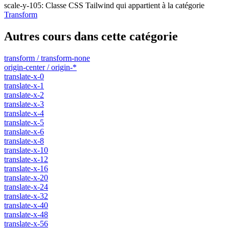
scale-y-105
:
Classe CSS Tailwind qui appartient à la catégorie
Transform
Autres cours dans cette catégorie
transform / transform-none
origin-center / origin-*
translate-x-0
translate-x-1
translate-x-2
translate-x-3
translate-x-4
translate-x-5
translate-x-6
translate-x-8
translate-x-10
translate-x-12
translate-x-16
translate-x-20
translate-x-24
translate-x-32
translate-x-40
translate-x-48
translate-x-56