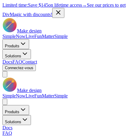
Limited time:
Save
$145
on lifetime access
→
See our prices to get
DivMagic with discounts!
Make design
Simple
Now
Live
Fun
Matter
Simple
Produits
Solutions
Docs
FAQ
Contact
Connectez-vous
Make design
Simple
Now
Live
Fun
Matter
Simple
Produits
Solutions
Docs
FAQ