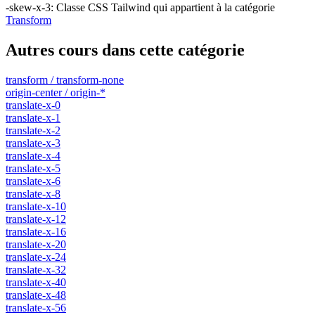
-skew-x-3
:
Classe CSS Tailwind qui appartient à la catégorie
Transform
Autres cours dans cette catégorie
transform / transform-none
origin-center / origin-*
translate-x-0
translate-x-1
translate-x-2
translate-x-3
translate-x-4
translate-x-5
translate-x-6
translate-x-8
translate-x-10
translate-x-12
translate-x-16
translate-x-20
translate-x-24
translate-x-32
translate-x-40
translate-x-48
translate-x-56