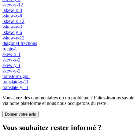
skew-y-12
-skew-x-3
-skew-x-6
-skew-x-12
-skew-y-3
-skew-y-6
-skew-y-12
diagonal-fractions
rotate-1
skew-x-1
skew-x-2
skew-y-1
skew-y-2
transform-gpu
translate-x-11
translate-y-11
Vous avez des commentaires ou un problème ? Faites-le-nous savoir
via notre plateforme et nous nous occuperons du reste !
Donner votre avis
Vous souhaitez rester informé ?