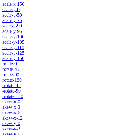
scale-x-150
scale-y-0
scale-y-50
scale-y-75
scale-y-90
scale-y-95
scale-y-100
scale-y-105
scale-y-110
scale-y-125
scale-y-150
rotate-0
rotate-45
rotate-90
rotate-180
-rotate-45
-rotate-90
-rotate-180
skew-x-0
skew-x-3
skew-x-6
skew-x-12
skew-y-0
skew-y-3
skew-y-6