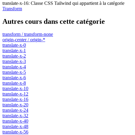
translate-x-16
:
Classe CSS Tailwind qui appartient à la catégorie
Transform
Autres cours dans cette catégorie
transform / transform-none
origin-center / origin-*
translate-x-0
translate-x-1
translate-x-2
translate-x-3
translate-x-4
translate-x-5
translate-x-6
translate-x-8
translate-x-10
translate-x-12
translate-x-16
translate-x-20
translate-x-24
translate-x-32
translate-x-40
translate-x-48
translate-x-56