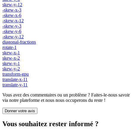
skew-y-12
-skew-x-3
-skew-x-6
-skew-x-12
-skew-y-3
-skew-y-6
-skew-y-12
diagonal-fractions
rotate-1
skew-x-1
skew-x-2
skew-y-1
skew-y-2
transform-gpu
translate-x-11
translate-y-11
Vous avez des commentaires ou un problème ? Faites-le-nous savoir
via notre plateforme et nous nous occuperons du reste !
Donner votre avis
Vous souhaitez rester informé ?