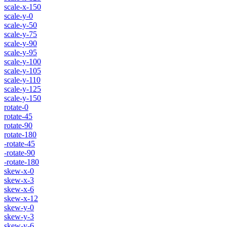
scale-x-150
scale-y-0
scale-y-50
scale-y-75
scale-y-90
scale-y-95
scale-y-100
scale-y-105
scale-y-110
scale-y-125
scale-y-150
rotate-0
rotate-45
rotate-90
rotate-180
-rotate-45
-rotate-90
-rotate-180
skew-x-0
skew-x-3
skew-x-6
skew-x-12
skew-y-0
skew-y-3
skew-y-6