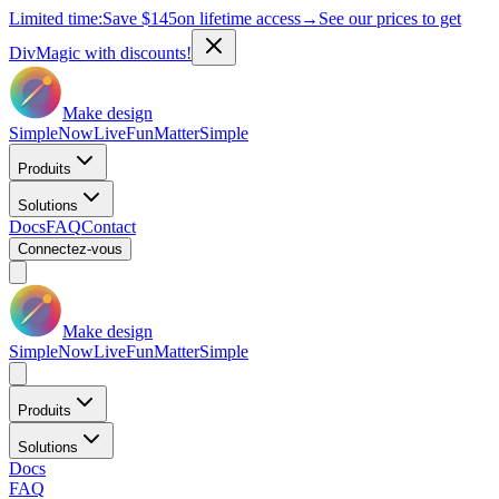
Limited time:
Save
$145
on lifetime access
→
See our prices to get
DivMagic with discounts!
Make design
Simple
Now
Live
Fun
Matter
Simple
Produits
Solutions
Docs
FAQ
Contact
Connectez-vous
Make design
Simple
Now
Live
Fun
Matter
Simple
Produits
Solutions
Docs
FAQ