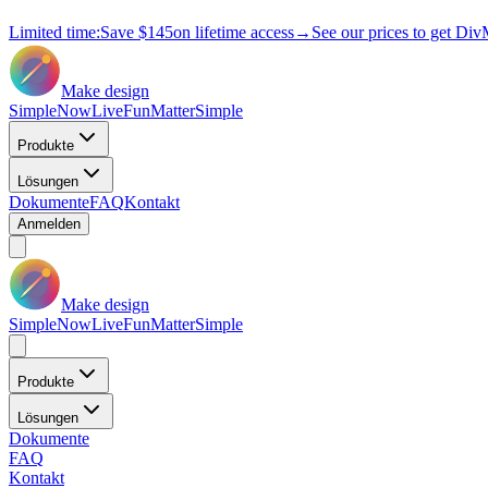
Limited time:
Save
$145
on lifetime access
→
See our prices to get Div
Make design
Simple
Now
Live
Fun
Matter
Simple
Produkte
Lösungen
Dokumente
FAQ
Kontakt
Anmelden
Make design
Simple
Now
Live
Fun
Matter
Simple
Produkte
Lösungen
Dokumente
FAQ
Kontakt