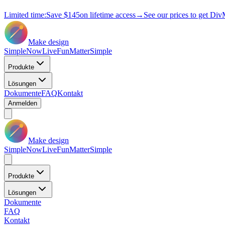
Limited time:
Save
$145
on lifetime access
→
See our prices to get Div
Make design
Simple
Now
Live
Fun
Matter
Simple
Produkte
Lösungen
Dokumente
FAQ
Kontakt
Anmelden
Make design
Simple
Now
Live
Fun
Matter
Simple
Produkte
Lösungen
Dokumente
FAQ
Kontakt