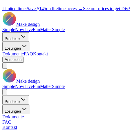
Limited time:
Save
$145
on lifetime access
→
See our prices to get Div
Make design
Simple
Now
Live
Fun
Matter
Simple
Produkte
Lösungen
Dokumente
FAQ
Kontakt
Anmelden
Make design
Simple
Now
Live
Fun
Matter
Simple
Produkte
Lösungen
Dokumente
FAQ
Kontakt