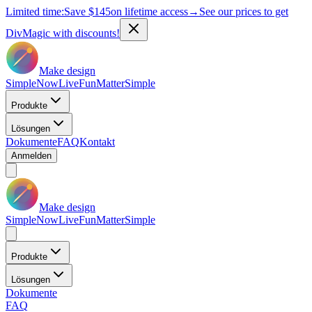
Limited time:
Save
$145
on lifetime access
→
See our prices to get
DivMagic with discounts!
Make design
Simple
Now
Live
Fun
Matter
Simple
Produkte
Lösungen
Dokumente
FAQ
Kontakt
Anmelden
Make design
Simple
Now
Live
Fun
Matter
Simple
Produkte
Lösungen
Dokumente
FAQ