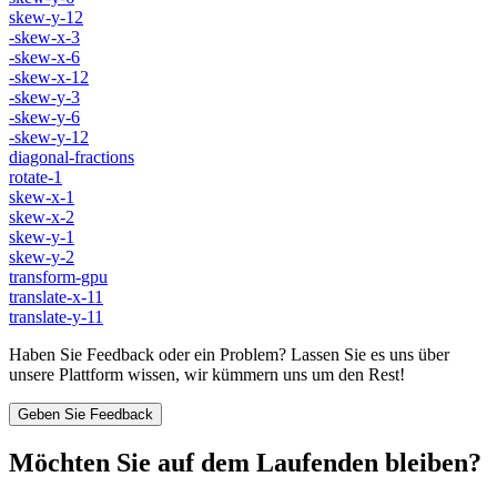
skew-y-12
-skew-x-3
-skew-x-6
-skew-x-12
-skew-y-3
-skew-y-6
-skew-y-12
diagonal-fractions
rotate-1
skew-x-1
skew-x-2
skew-y-1
skew-y-2
transform-gpu
translate-x-11
translate-y-11
Haben Sie Feedback oder ein Problem? Lassen Sie es uns über
unsere Plattform wissen, wir kümmern uns um den Rest!
Geben Sie Feedback
Möchten Sie auf dem Laufenden bleiben?