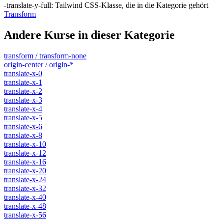
-translate-y-full
:
Tailwind CSS-Klasse, die in die Kategorie gehört
Transform
Andere Kurse in dieser Kategorie
transform / transform-none
origin-center / origin-*
translate-x-0
translate-x-1
translate-x-2
translate-x-3
translate-x-4
translate-x-5
translate-x-6
translate-x-8
translate-x-10
translate-x-12
translate-x-16
translate-x-20
translate-x-24
translate-x-32
translate-x-40
translate-x-48
translate-x-56