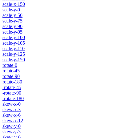
scale-x-150
scale-y-0
scale-y-50
scale-y-75
scale-y-90
scale-y-95
scale-y-100
scale-y-105
scale-y-110
scale-y-125
scale-y-150
rotate-0
rotate-45
rotate-90
rotate-180
-rotate-45
-rotate-90
-rotate-180
skew-x-0
skew-x-3
skew-x-6
skew-x-12
skew-y-0
skew-y-3
skew-y-6