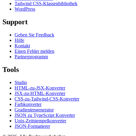
Tailwind CSS-Klassenbibliothek
WordPress
Support
Geben Sie Feedback
Hilfe
Kontakt
Einen Fehler melden
Partnerprogramm
Tools
Studio
HTML-zu-JSX-Konverter
JSX-zu-HTML-Konverter
CSS-zu-Tailwind-CSS-Konverter
Farbkonverter
Gradientengenerator
JSON zu TypeScript Konverter
Unix-Zeitstempelkonverter
JSON-Formatierer