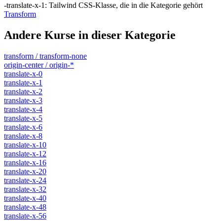
-translate-x-1
:
Tailwind CSS-Klasse, die in die Kategorie gehört
Transform
Andere Kurse in dieser Kategorie
transform / transform-none
origin-center / origin-*
translate-x-0
translate-x-1
translate-x-2
translate-x-3
translate-x-4
translate-x-5
translate-x-6
translate-x-8
translate-x-10
translate-x-12
translate-x-16
translate-x-20
translate-x-24
translate-x-32
translate-x-40
translate-x-48
translate-x-56