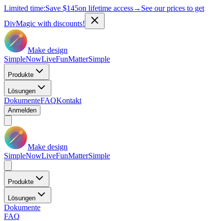
Limited time:
Save
$145
on lifetime access
→
See our prices to get
DivMagic with discounts!
Make design
Simple
Now
Live
Fun
Matter
Simple
Produkte
Lösungen
Dokumente
FAQ
Kontakt
Anmelden
Make design
Simple
Now
Live
Fun
Matter
Simple
Produkte
Lösungen
Dokumente
FAQ