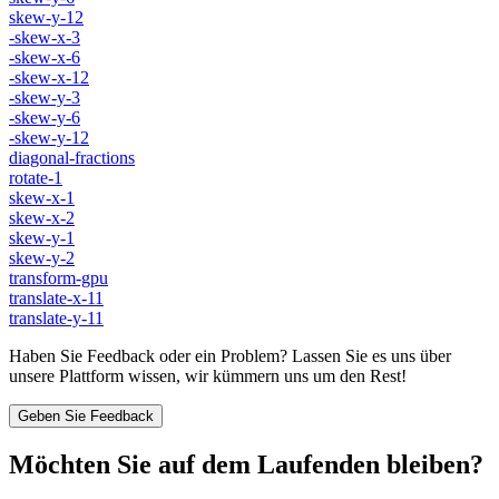
skew-y-12
-skew-x-3
-skew-x-6
-skew-x-12
-skew-y-3
-skew-y-6
-skew-y-12
diagonal-fractions
rotate-1
skew-x-1
skew-x-2
skew-y-1
skew-y-2
transform-gpu
translate-x-11
translate-y-11
Haben Sie Feedback oder ein Problem? Lassen Sie es uns über
unsere Plattform wissen, wir kümmern uns um den Rest!
Geben Sie Feedback
Möchten Sie auf dem Laufenden bleiben?