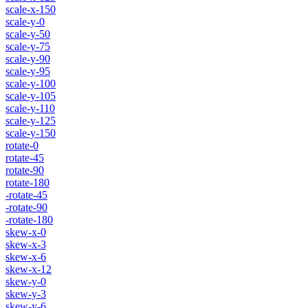
scale-x-150
scale-y-0
scale-y-50
scale-y-75
scale-y-90
scale-y-95
scale-y-100
scale-y-105
scale-y-110
scale-y-125
scale-y-150
rotate-0
rotate-45
rotate-90
rotate-180
-rotate-45
-rotate-90
-rotate-180
skew-x-0
skew-x-3
skew-x-6
skew-x-12
skew-y-0
skew-y-3
skew-y-6