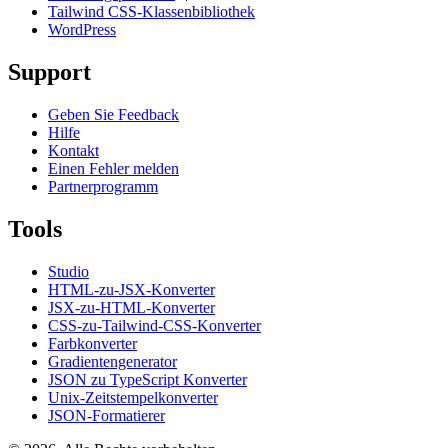
Tailwind CSS-Klassenbibliothek
WordPress
Support
Geben Sie Feedback
Hilfe
Kontakt
Einen Fehler melden
Partnerprogramm
Tools
Studio
HTML-zu-JSX-Konverter
JSX-zu-HTML-Konverter
CSS-zu-Tailwind-CSS-Konverter
Farbkonverter
Gradientengenerator
JSON zu TypeScript Konverter
Unix-Zeitstempelkonverter
JSON-Formatierer