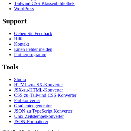
Tailwind CSS-Klassenbibliothek
WordPress
Support
Geben Sie Feedback
Hilfe
Kontakt
Einen Fehler melden
Partnerprogramm
Tools
Studio
HTML-zu-JSX-Konverter
JSX-zu-HTML-Konverter
CSS-zu-Tailwind-CSS-Konverter
Farbkonverter
Gradientengenerator
JSON zu TypeScript Konverter
Unix-Zeitstempelkonverter
JSON-Formatierer