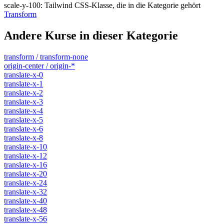
scale-y-100
:
Tailwind CSS-Klasse, die in die Kategorie gehört
Transform
Andere Kurse in dieser Kategorie
transform / transform-none
origin-center / origin-*
translate-x-0
translate-x-1
translate-x-2
translate-x-3
translate-x-4
translate-x-5
translate-x-6
translate-x-8
translate-x-10
translate-x-12
translate-x-16
translate-x-20
translate-x-24
translate-x-32
translate-x-40
translate-x-48
translate-x-56