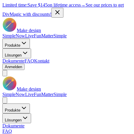
Limited time:
Save
$145
on lifetime access
→
See our prices to get
DivMagic with discounts!
Make design
Simple
Now
Live
Fun
Matter
Simple
Produkte
Lösungen
Dokumente
FAQ
Kontakt
Anmelden
Make design
Simple
Now
Live
Fun
Matter
Simple
Produkte
Lösungen
Dokumente
FAQ