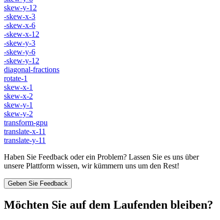
skew-y-12
-skew-x-3
-skew-x-6
-skew-x-12
-skew-y-3
-skew-y-6
-skew-y-12
diagonal-fractions
rotate-1
skew-x-1
skew-x-2
skew-y-1
skew-y-2
transform-gpu
translate-x-11
translate-y-11
Haben Sie Feedback oder ein Problem? Lassen Sie es uns über
unsere Plattform wissen, wir kümmern uns um den Rest!
Geben Sie Feedback
Möchten Sie auf dem Laufenden bleiben?