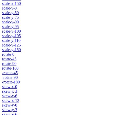
scale-x-150
scale-y-0
scale-y-50
scale-y-75
scale-y-90
scale-y-95
scale-y-100
scale-y-105
scale-y-110
scale-y-125
scale-y-150
rotate-0
rotate-45
rotate-90
rotate-180
-rotate-45
-rotate-90
-rotate-180
skew-x-0
skew-x-3
skew-x-6
skew-x-12
skew-y-0
skew-y-3
skew-y-6