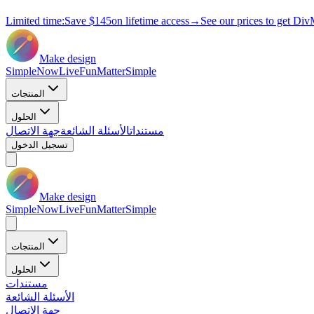
Limited time:
Save
$145
on lifetime access
→
See our prices to get Div
Make design
Simple
Now
Live
Fun
Matter
Simple
المنتجات
الحلول
مستندات
الأسئلة الشائعة
جهة الاتصال
تسجيل الدخول
Make design
Simple
Now
Live
Fun
Matter
Simple
المنتجات
الحلول
مستندات
الأسئلة الشائعة
جهة الاتصال