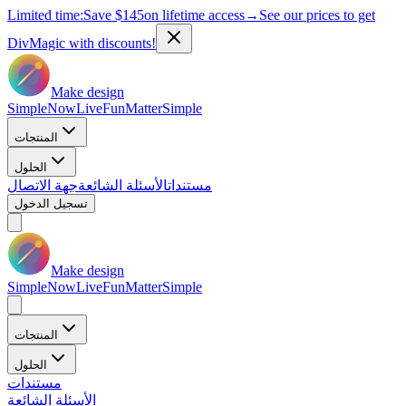
Limited time:
Save
$145
on lifetime access
→
See our prices to get
DivMagic with discounts!
Make design
Simple
Now
Live
Fun
Matter
Simple
المنتجات
الحلول
مستندات
الأسئلة الشائعة
جهة الاتصال
تسجيل الدخول
Make design
Simple
Now
Live
Fun
Matter
Simple
المنتجات
الحلول
مستندات
الأسئلة الشائعة