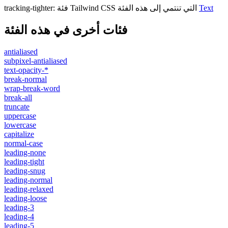
Text
فئة Tailwind CSS التي تنتمي إلى هذه الفئة
:
tracking-tighter
فئات أخرى في هذه الفئة
antialiased
subpixel-antialiased
text-opacity-*
break-normal
wrap-break-word
break-all
truncate
uppercase
lowercase
capitalize
normal-case
leading-none
leading-tight
leading-snug
leading-normal
leading-relaxed
leading-loose
leading-3
leading-4
leading-5