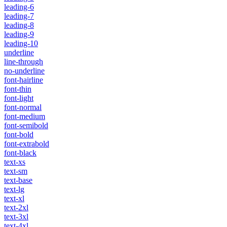
leading-6
leading-7
leading-8
leading-9
leading-10
underline
line-through
no-underline
font-hairline
font-thin
font-light
font-normal
font-medium
font-semibold
font-bold
font-extrabold
font-black
text-xs
text-sm
text-base
text-lg
text-xl
text-2xl
text-3xl
text-4xl