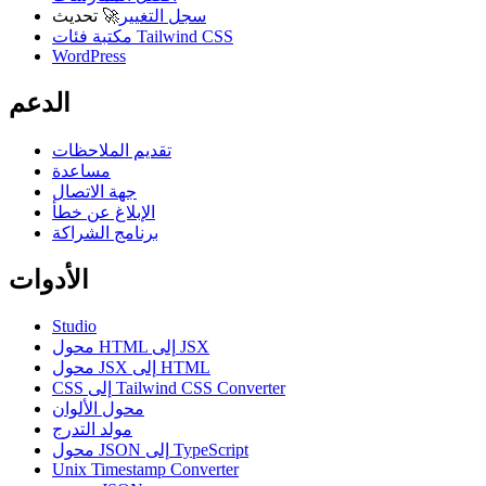
سجل التغيير
🚀
تحديث
مكتبة فئات Tailwind CSS
WordPress
الدعم
تقديم الملاحظات
مساعدة
جهة الاتصال
الإبلاغ عن خطأ
برنامج الشراكة
الأدوات
Studio
محول HTML إلى JSX
محول JSX إلى HTML
CSS إلى Tailwind CSS Converter
محول الألوان
مولد التدرج
محول JSON إلى TypeScript
Unix Timestamp Converter