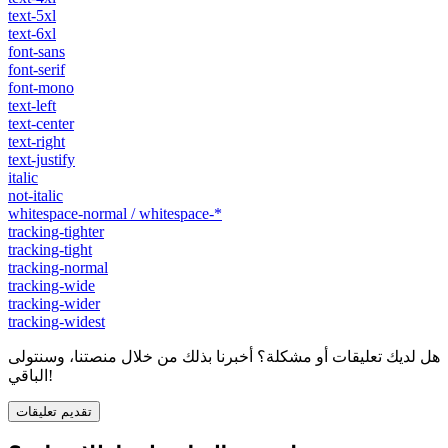
text-5xl
text-6xl
font-sans
font-serif
font-mono
text-left
text-center
text-right
text-justify
italic
not-italic
whitespace-normal / whitespace-*
tracking-tighter
tracking-tight
tracking-normal
tracking-wide
tracking-wider
tracking-widest
هل لديك تعليقات أو مشكلة؟ أخبرنا بذلك من خلال منصتنا، وسنتولى
الباقي!
تقديم تعليقات