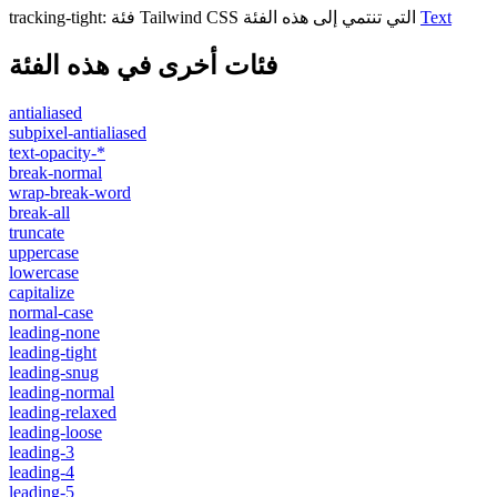
Text
فئة Tailwind CSS التي تنتمي إلى هذه الفئة
:
tracking-tight
فئات أخرى في هذه الفئة
antialiased
subpixel-antialiased
text-opacity-*
break-normal
wrap-break-word
break-all
truncate
uppercase
lowercase
capitalize
normal-case
leading-none
leading-tight
leading-snug
leading-normal
leading-relaxed
leading-loose
leading-3
leading-4
leading-5