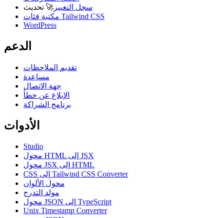
سجل التغيير
🚀
تحديث
مكتبة فئات Tailwind CSS
WordPress
الدعم
تقديم الملاحظات
مساعدة
جهة الاتصال
الإبلاغ عن خطأ
برنامج الشراكة
الأدوات
Studio
محول HTML إلى JSX
محول JSX إلى HTML
CSS إلى Tailwind CSS Converter
محول الألوان
مولد التدرج
محول JSON إلى TypeScript
Unix Timestamp Converter