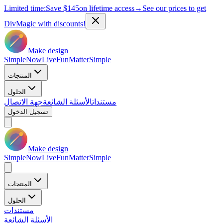
Limited time:
Save
$145
on lifetime access
→
See our prices to get
DivMagic with discounts!
Make design
Simple
Now
Live
Fun
Matter
Simple
المنتجات
الحلول
مستندات
الأسئلة الشائعة
جهة الاتصال
تسجيل الدخول
Make design
Simple
Now
Live
Fun
Matter
Simple
المنتجات
الحلول
مستندات
الأسئلة الشائعة