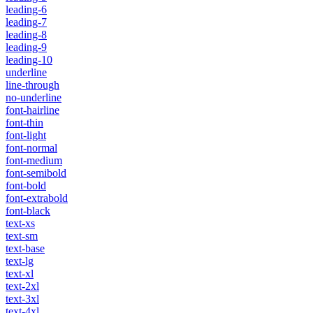
leading-6
leading-7
leading-8
leading-9
leading-10
underline
line-through
no-underline
font-hairline
font-thin
font-light
font-normal
font-medium
font-semibold
font-bold
font-extrabold
font-black
text-xs
text-sm
text-base
text-lg
text-xl
text-2xl
text-3xl
text-4xl