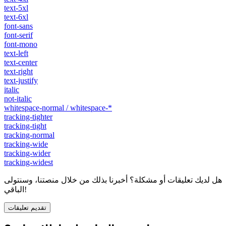
text-5xl
text-6xl
font-sans
font-serif
font-mono
text-left
text-center
text-right
text-justify
italic
not-italic
whitespace-normal / whitespace-*
tracking-tighter
tracking-tight
tracking-normal
tracking-wide
tracking-wider
tracking-widest
هل لديك تعليقات أو مشكلة؟ أخبرنا بذلك من خلال منصتنا، وسنتولى
الباقي!
تقديم تعليقات