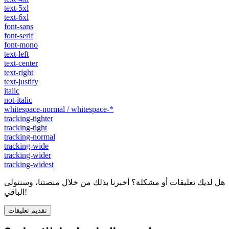
text-5xl
text-6xl
font-sans
font-serif
font-mono
text-left
text-center
text-right
text-justify
italic
not-italic
whitespace-normal / whitespace-*
tracking-tighter
tracking-tight
tracking-normal
tracking-wide
tracking-wider
tracking-widest
هل لديك تعليقات أو مشكلة؟ أخبرنا بذلك من خلال منصتنا، وسنتولى
الباقي!
تقديم تعليقات