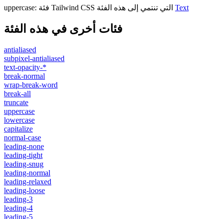
Text
فئة Tailwind CSS التي تنتمي إلى هذه الفئة
:
uppercase
فئات أخرى في هذه الفئة
antialiased
subpixel-antialiased
text-opacity-*
break-normal
wrap-break-word
break-all
truncate
uppercase
lowercase
capitalize
normal-case
leading-none
leading-tight
leading-snug
leading-normal
leading-relaxed
leading-loose
leading-3
leading-4
leading-5