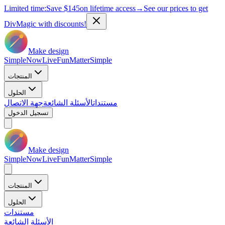
Limited time:
Save
$145
on lifetime access
→
See our prices to get
DivMagic with discounts!
Make design
Simple
Now
Live
Fun
Matter
Simple
المنتجات
الحلول
مستندات
الأسئلة الشائعة
جهة الاتصال
تسجيل الدخول
Make design
Simple
Now
Live
Fun
Matter
Simple
المنتجات
الحلول
مستندات
الأسئلة الشائعة