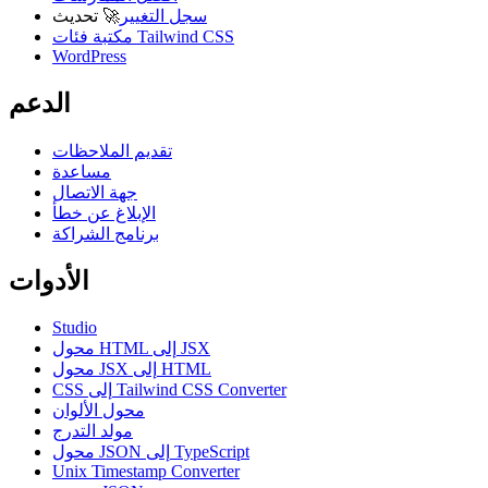
سجل التغيير
🚀
تحديث
مكتبة فئات Tailwind CSS
WordPress
الدعم
تقديم الملاحظات
مساعدة
جهة الاتصال
الإبلاغ عن خطأ
برنامج الشراكة
الأدوات
Studio
محول HTML إلى JSX
محول JSX إلى HTML
CSS إلى Tailwind CSS Converter
محول الألوان
مولد التدرج
محول JSON إلى TypeScript
Unix Timestamp Converter