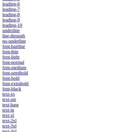
leading-6
leading-7
leading-8
leading-9
leading-10
underline
line-through
no-underline
font-hairline
font-thin
font-light
font-normal
font-medium
font-semibold
font-bold
font-extrabold
font-black
text-xs
text-sm
text-base
text-lg
text-xl
text-2xl
text-3xl
text-4xl