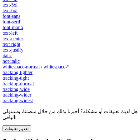
text-5xl
text-6xl
font-sans
font-serif
font-mono
text-left
text-center
text-right
text-justify
italic
not-italic
whitespace-normal / whitespace-*
tracking-tighter
tracking-tight
tracking-normal
tracking-wide
tracking-wider
tracking-widest
هل لديك تعليقات أو مشكلة؟ أخبرنا بذلك من خلال منصتنا، وسنتولى
الباقي!
تقديم تعليقات