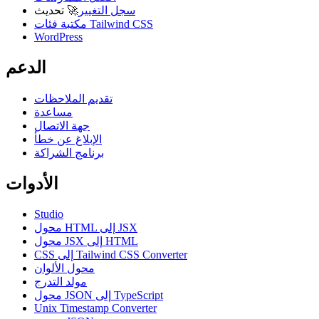
سجل التغيير
🚀
تحديث
مكتبة فئات Tailwind CSS
WordPress
الدعم
تقديم الملاحظات
مساعدة
جهة الاتصال
الإبلاغ عن خطأ
برنامج الشراكة
الأدوات
Studio
محول HTML إلى JSX
محول JSX إلى HTML
CSS إلى Tailwind CSS Converter
محول الألوان
مولد التدرج
محول JSON إلى TypeScript
Unix Timestamp Converter