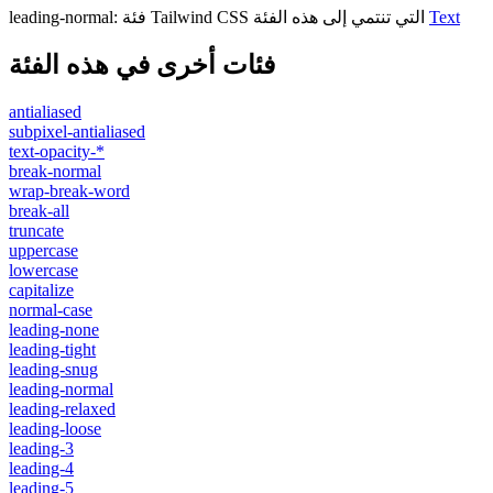
Text
فئة Tailwind CSS التي تنتمي إلى هذه الفئة
:
leading-normal
فئات أخرى في هذه الفئة
antialiased
subpixel-antialiased
text-opacity-*
break-normal
wrap-break-word
break-all
truncate
uppercase
lowercase
capitalize
normal-case
leading-none
leading-tight
leading-snug
leading-normal
leading-relaxed
leading-loose
leading-3
leading-4
leading-5