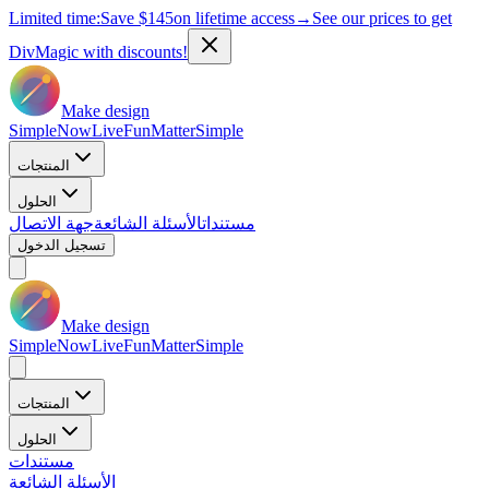
Limited time:
Save
$145
on lifetime access
→
See our prices to get
DivMagic with discounts!
Make design
Simple
Now
Live
Fun
Matter
Simple
المنتجات
الحلول
مستندات
الأسئلة الشائعة
جهة الاتصال
تسجيل الدخول
Make design
Simple
Now
Live
Fun
Matter
Simple
المنتجات
الحلول
مستندات
الأسئلة الشائعة