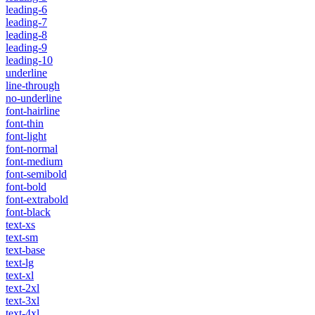
leading-6
leading-7
leading-8
leading-9
leading-10
underline
line-through
no-underline
font-hairline
font-thin
font-light
font-normal
font-medium
font-semibold
font-bold
font-extrabold
font-black
text-xs
text-sm
text-base
text-lg
text-xl
text-2xl
text-3xl
text-4xl