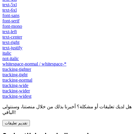
text-5xl
text-6xl
font-sans
font-serif
font-mono
text-left
text-center
text-right
text-justify
italic
not-italic
whitespace-normal / whitespace-*
tracking-tighter
tracking-tight
tracking-normal
tracking-wide
tracking-wider
tracking-widest
هل لديك تعليقات أو مشكلة؟ أخبرنا بذلك من خلال منصتنا، وسنتولى
الباقي!
تقديم تعليقات