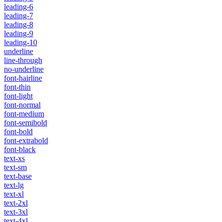
leading-6
leading-7
leading-8
leading-9
leading-10
underline
line-through
no-underline
font-hairline
font-thin
font-light
font-normal
font-medium
font-semibold
font-bold
font-extrabold
font-black
text-xs
text-sm
text-base
text-lg
text-xl
text-2xl
text-3xl
text-4xl