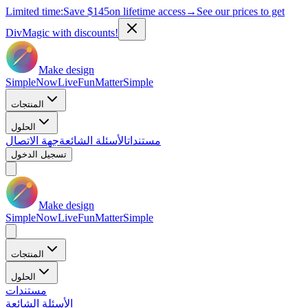
Limited time:
Save
$145
on lifetime access
→
See our prices to get
DivMagic with discounts!
Make design
Simple
Now
Live
Fun
Matter
Simple
المنتجات
الحلول
مستندات
الأسئلة الشائعة
جهة الاتصال
تسجيل الدخول
Make design
Simple
Now
Live
Fun
Matter
Simple
المنتجات
الحلول
مستندات
الأسئلة الشائعة