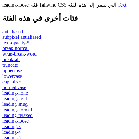
Text
فئة Tailwind CSS التي تنتمي إلى هذه الفئة
:
leading-loose
فئات أخرى في هذه الفئة
antialiased
subpixel-antialiased
text-opacity-*
break-normal
wrap-break-word
break-all
truncate
uppercase
lowercase
capitalize
normal-case
leading-none
leading-tight
leading-snug
leading-normal
leading-relaxed
leading-loose
leading-3
leading-4
leading-5