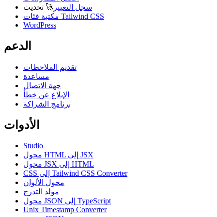
سجل التغيير
🚀
تحديث
مكتبة فئات Tailwind CSS
WordPress
الدعم
تقديم الملاحظات
مساعدة
جهة الاتصال
الإبلاغ عن خطأ
برنامج الشراكة
الأدوات
Studio
محول HTML إلى JSX
محول JSX إلى HTML
CSS إلى Tailwind CSS Converter
محول الألوان
مولد التدرج
محول JSON إلى TypeScript
Unix Timestamp Converter