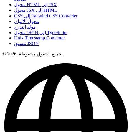
محول HTML إلى JSX
محول JSX إلى HTML
CSS إلى Tailwind CSS Converter
محول الألوان
مولد التدرج
محول JSON إلى TypeScript
Unix Timestamp Converter
تنسيق JSON
© 2026. جميع الحقوق محفوظة.