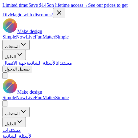
Limited time:
Save
$145
on lifetime access
→
See our prices to get
DivMagic with discounts!
Make design
Simple
Now
Live
Fun
Matter
Simple
المنتجات
الحلول
مستندات
الأسئلة الشائعة
جهة الاتصال
تسجيل الدخول
Make design
Simple
Now
Live
Fun
Matter
Simple
المنتجات
الحلول
مستندات
الأسئلة الشائعة