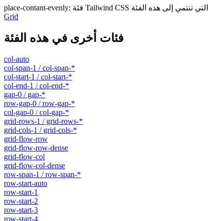
فئة Tailwind CSS التي تنتمي إلى هذه الفئة
:
place-contant-evenly
Grid
فئات أخرى في هذه الفئة
col-auto
col-span-1 / col-span-*
col-start-1 / col-start-*
col-end-1 / col-end-*
gap-0 / gap-*
row-gap-0 / row-gap-*
col-gap-0 / col-gap-*
grid-rows-1 / grid-rows-*
grid-cols-1 / grid-cols-*
grid-flow-row
grid-flow-row-dense
grid-flow-col
grid-flow-col-dense
row-span-1 / row-span-*
row-start-auto
row-start-1
row-start-2
row-start-3
row-start-4