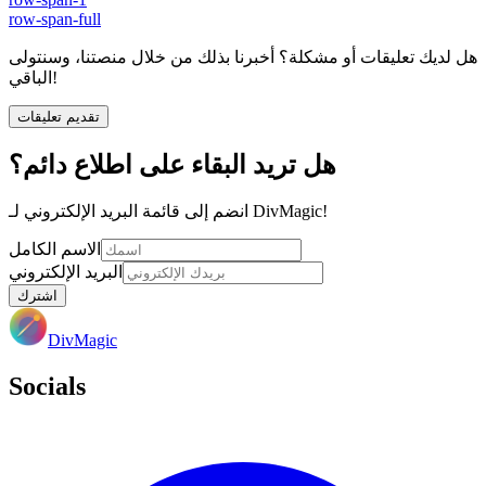
row-span-full
هل لديك تعليقات أو مشكلة؟ أخبرنا بذلك من خلال منصتنا، وسنتولى
الباقي!
تقديم تعليقات
هل تريد البقاء على اطلاع دائم؟
انضم إلى قائمة البريد الإلكتروني لـ DivMagic!
الاسم الكامل
البريد الإلكتروني
اشترك
DivMagic
Socials