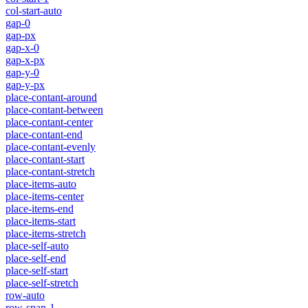
col-start-auto
gap-0
gap-px
gap-x-0
gap-x-px
gap-y-0
gap-y-px
place-contant-around
place-contant-between
place-contant-center
place-contant-end
place-contant-evenly
place-contant-start
place-contant-stretch
place-items-auto
place-items-center
place-items-end
place-items-start
place-items-stretch
place-self-auto
place-self-end
place-self-start
place-self-stretch
row-auto
row-span-1