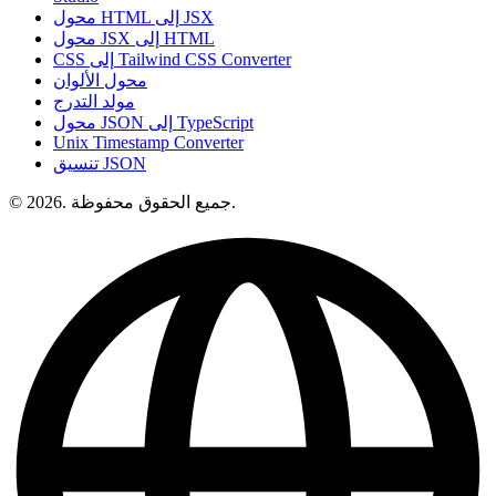
محول HTML إلى JSX
محول JSX إلى HTML
CSS إلى Tailwind CSS Converter
محول الألوان
مولد التدرج
محول JSON إلى TypeScript
Unix Timestamp Converter
تنسيق JSON
© 2026. جميع الحقوق محفوظة.