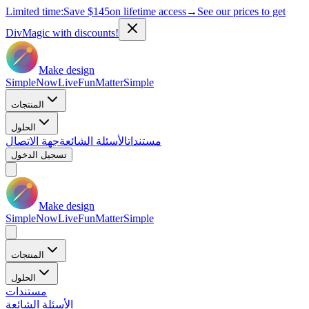
Limited time:
Save
$145
on lifetime access
→
See our prices to get
DivMagic with discounts!
Make design
Simple
Now
Live
Fun
Matter
Simple
المنتجات
الحلول
مستندات
الأسئلة الشائعة
جهة الاتصال
تسجيل الدخول
Make design
Simple
Now
Live
Fun
Matter
Simple
المنتجات
الحلول
مستندات
الأسئلة الشائعة