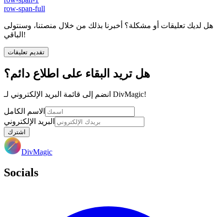
row-span-full
هل لديك تعليقات أو مشكلة؟ أخبرنا بذلك من خلال منصتنا، وسنتولى
الباقي!
تقديم تعليقات
هل تريد البقاء على اطلاع دائم؟
انضم إلى قائمة البريد الإلكتروني لـ DivMagic!
الاسم الكامل
البريد الإلكتروني
اشترك
DivMagic
Socials