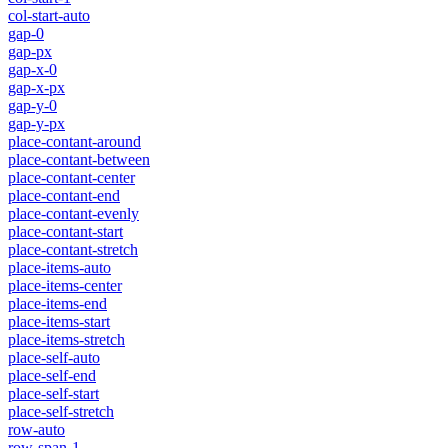
col-start-auto
gap-0
gap-px
gap-x-0
gap-x-px
gap-y-0
gap-y-px
place-contant-around
place-contant-between
place-contant-center
place-contant-end
place-contant-evenly
place-contant-start
place-contant-stretch
place-items-auto
place-items-center
place-items-end
place-items-start
place-items-stretch
place-self-auto
place-self-end
place-self-start
place-self-stretch
row-auto
row-span-1