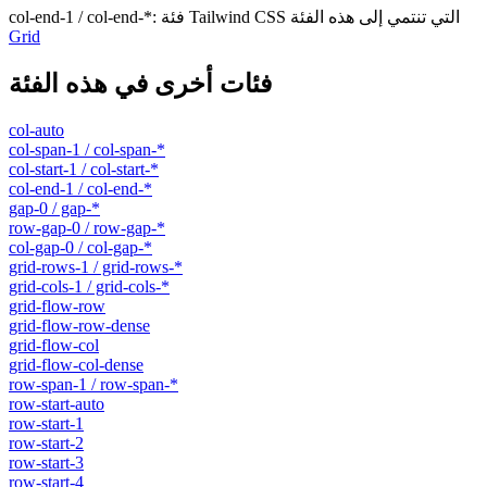
فئة Tailwind CSS التي تنتمي إلى هذه الفئة
:
col-end-1 / col-end-*
Grid
فئات أخرى في هذه الفئة
col-auto
col-span-1 / col-span-*
col-start-1 / col-start-*
col-end-1 / col-end-*
gap-0 / gap-*
row-gap-0 / row-gap-*
col-gap-0 / col-gap-*
grid-rows-1 / grid-rows-*
grid-cols-1 / grid-cols-*
grid-flow-row
grid-flow-row-dense
grid-flow-col
grid-flow-col-dense
row-span-1 / row-span-*
row-start-auto
row-start-1
row-start-2
row-start-3
row-start-4