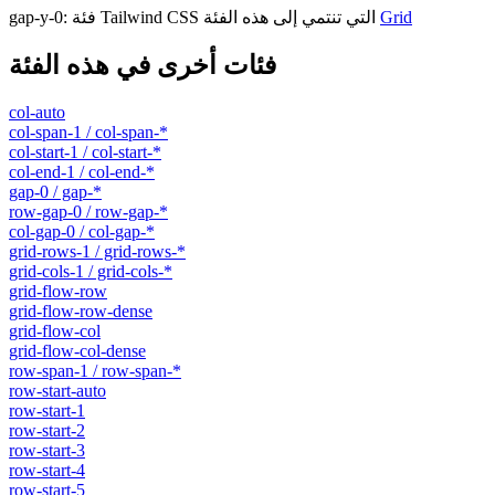
Grid
فئة Tailwind CSS التي تنتمي إلى هذه الفئة
:
gap-y-0
فئات أخرى في هذه الفئة
col-auto
col-span-1 / col-span-*
col-start-1 / col-start-*
col-end-1 / col-end-*
gap-0 / gap-*
row-gap-0 / row-gap-*
col-gap-0 / col-gap-*
grid-rows-1 / grid-rows-*
grid-cols-1 / grid-cols-*
grid-flow-row
grid-flow-row-dense
grid-flow-col
grid-flow-col-dense
row-span-1 / row-span-*
row-start-auto
row-start-1
row-start-2
row-start-3
row-start-4
row-start-5