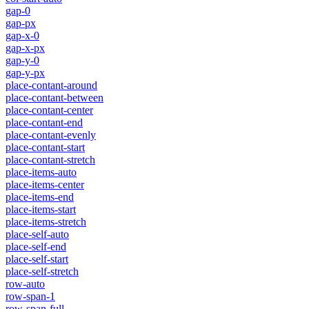
gap-0
gap-px
gap-x-0
gap-x-px
gap-y-0
gap-y-px
place-contant-around
place-contant-between
place-contant-center
place-contant-end
place-contant-evenly
place-contant-start
place-contant-stretch
place-items-auto
place-items-center
place-items-end
place-items-start
place-items-stretch
place-self-auto
place-self-end
place-self-start
place-self-stretch
row-auto
row-span-1
row-span-full