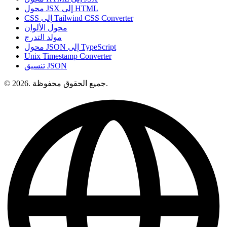
محول JSX إلى HTML
CSS إلى Tailwind CSS Converter
محول الألوان
مولد التدرج
محول JSON إلى TypeScript
Unix Timestamp Converter
تنسيق JSON
© 2026. جميع الحقوق محفوظة.