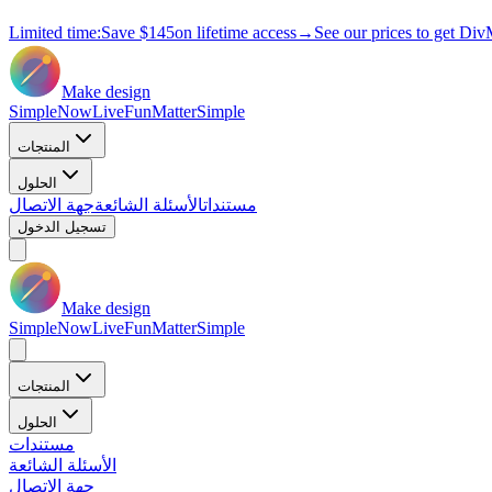
Limited time:
Save
$145
on lifetime access
→
See our prices to get Div
Make design
Simple
Now
Live
Fun
Matter
Simple
المنتجات
الحلول
مستندات
الأسئلة الشائعة
جهة الاتصال
تسجيل الدخول
Make design
Simple
Now
Live
Fun
Matter
Simple
المنتجات
الحلول
مستندات
الأسئلة الشائعة
جهة الاتصال