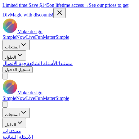
Limited time:
Save
$145
on lifetime access
→
See our prices to get
DivMagic with discounts!
Make design
Simple
Now
Live
Fun
Matter
Simple
المنتجات
الحلول
مستندات
الأسئلة الشائعة
جهة الاتصال
تسجيل الدخول
Make design
Simple
Now
Live
Fun
Matter
Simple
المنتجات
الحلول
مستندات
الأسئلة الشائعة