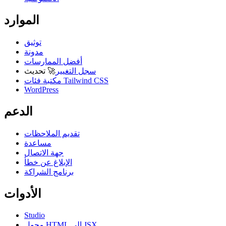
الموارد
توثيق
مدونة
أفضل الممارسات
سجل التغيير
🚀
تحديث
مكتبة فئات Tailwind CSS
WordPress
الدعم
تقديم الملاحظات
مساعدة
جهة الاتصال
الإبلاغ عن خطأ
برنامج الشراكة
الأدوات
Studio
محول HTML إلى JSX