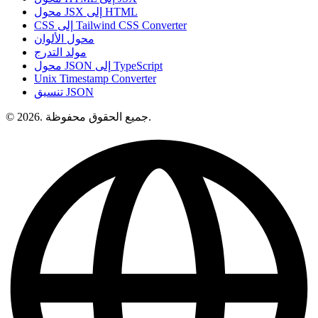
محول JSX إلى HTML
CSS إلى Tailwind CSS Converter
محول الألوان
مولد التدرج
محول JSON إلى TypeScript
Unix Timestamp Converter
تنسيق JSON
© 2026. جميع الحقوق محفوظة.