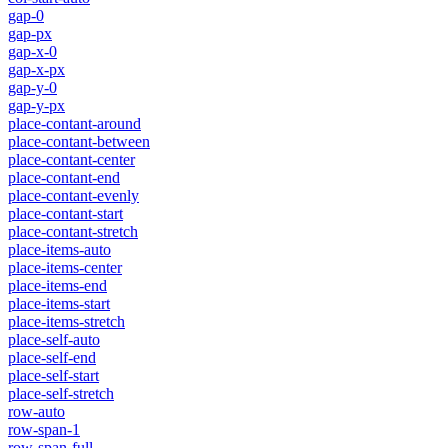
gap-0
gap-px
gap-x-0
gap-x-px
gap-y-0
gap-y-px
place-contant-around
place-contant-between
place-contant-center
place-contant-end
place-contant-evenly
place-contant-start
place-contant-stretch
place-items-auto
place-items-center
place-items-end
place-items-start
place-items-stretch
place-self-auto
place-self-end
place-self-start
place-self-stretch
row-auto
row-span-1
row-span-full