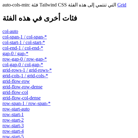
Grid
فئة Tailwind CSS التي تنتمي إلى هذه الفئة
:
auto-cols-min
فئات أخرى في هذه الفئة
col-auto
col-span-1 / col-span-*
col-start-1 / col-start-*
col-end-1 / col-end-*
gap-0 / gap-*
row-gap-0 / row-gap-*
col-gap-0 / col-gap-*
grid-rows-1 / grid-rows-*
grid-cols-1 / grid-cols-*
grid-flow-row
grid-flow-row-dense
grid-flow-col
grid-flow-col-dense
row-span-1 / row-span-*
row-start-auto
row-start-1
row-start-2
row-start-3
row-start-4
row-start-5