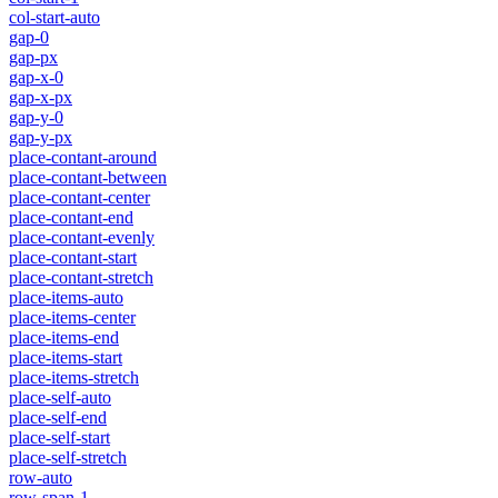
col-start-auto
gap-0
gap-px
gap-x-0
gap-x-px
gap-y-0
gap-y-px
place-contant-around
place-contant-between
place-contant-center
place-contant-end
place-contant-evenly
place-contant-start
place-contant-stretch
place-items-auto
place-items-center
place-items-end
place-items-start
place-items-stretch
place-self-auto
place-self-end
place-self-start
place-self-stretch
row-auto
row-span-1