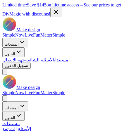
Limited time:
Save
$145
on lifetime access
→
See our prices to get
DivMagic with discounts!
Make design
Simple
Now
Live
Fun
Matter
Simple
المنتجات
الحلول
مستندات
الأسئلة الشائعة
جهة الاتصال
تسجيل الدخول
Make design
Simple
Now
Live
Fun
Matter
Simple
المنتجات
الحلول
مستندات
الأسئلة الشائعة