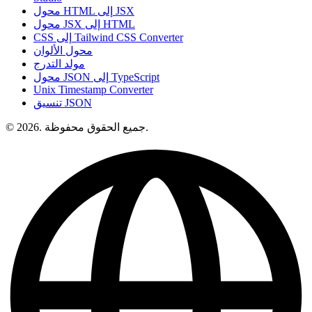
محول HTML إلى JSX
محول JSX إلى HTML
CSS إلى Tailwind CSS Converter
محول الألوان
مولد التدرج
محول JSON إلى TypeScript
Unix Timestamp Converter
تنسيق JSON
© 2026. جميع الحقوق محفوظة.