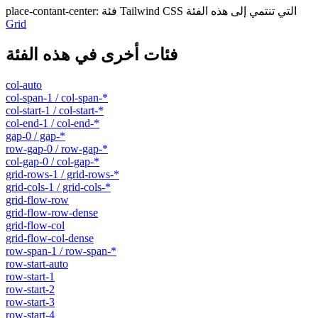
فئة Tailwind CSS التي تنتمي إلى هذه الفئة
:
place-contant-center
Grid
فئات أخرى في هذه الفئة
col-auto
col-span-1 / col-span-*
col-start-1 / col-start-*
col-end-1 / col-end-*
gap-0 / gap-*
row-gap-0 / row-gap-*
col-gap-0 / col-gap-*
grid-rows-1 / grid-rows-*
grid-cols-1 / grid-cols-*
grid-flow-row
grid-flow-row-dense
grid-flow-col
grid-flow-col-dense
row-span-1 / row-span-*
row-start-auto
row-start-1
row-start-2
row-start-3
row-start-4