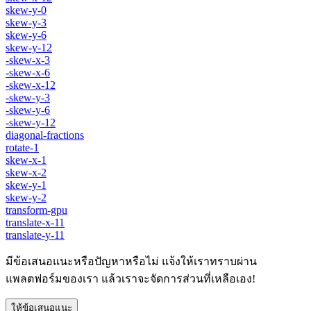
skew-y-0
skew-y-3
skew-y-6
skew-y-12
-skew-x-3
-skew-x-6
-skew-x-12
-skew-y-3
-skew-y-6
-skew-y-12
diagonal-fractions
rotate-1
skew-x-1
skew-x-2
skew-y-1
skew-y-2
transform-gpu
translate-x-11
translate-y-11
มีข้อเสนอแนะหรือปัญหาหรือไม่ แจ้งให้เราทราบผ่าน
แพลตฟอร์มของเรา แล้วเราจะจัดการส่วนที่เหลือเอง!
ให้ข้อเสนอแนะ