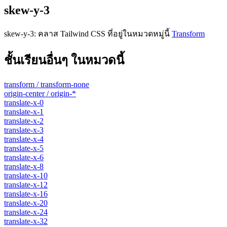
skew-y-3
skew-y-3
:
คลาส Tailwind CSS ที่อยู่ในหมวดหมู่นี้
Transform
ชั้นเรียนอื่นๆ ในหมวดนี้
transform / transform-none
origin-center / origin-*
translate-x-0
translate-x-1
translate-x-2
translate-x-3
translate-x-4
translate-x-5
translate-x-6
translate-x-8
translate-x-10
translate-x-12
translate-x-16
translate-x-20
translate-x-24
translate-x-32