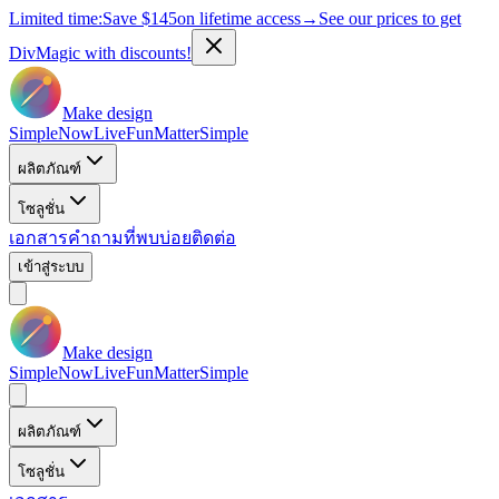
Limited time:
Save
$145
on lifetime access
→
See our prices to get
DivMagic with discounts!
Make design
Simple
Now
Live
Fun
Matter
Simple
ผลิตภัณฑ์
โซลูชั่น
เอกสาร
คำถามที่พบบ่อย
ติดต่อ
เข้าสู่ระบบ
Make design
Simple
Now
Live
Fun
Matter
Simple
ผลิตภัณฑ์
โซลูชั่น