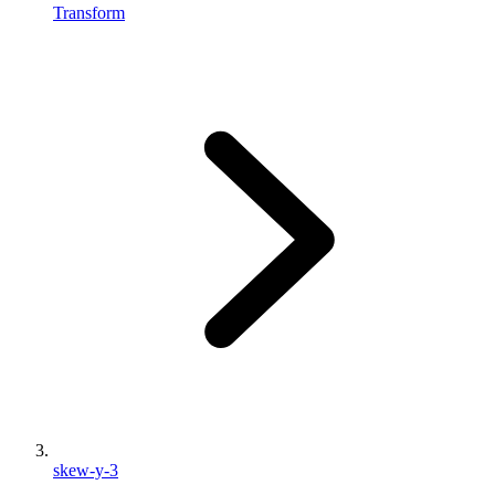
Transform
skew-y-3