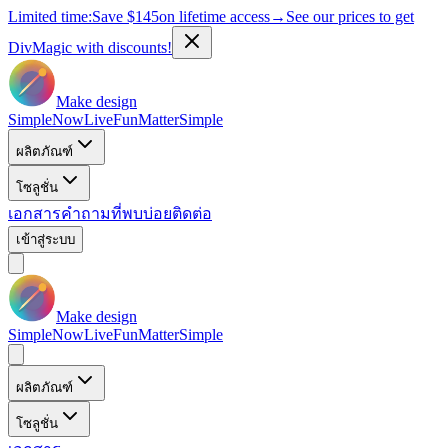
Limited time:
Save
$145
on lifetime access
→
See our prices to get
DivMagic with discounts!
Make design
Simple
Now
Live
Fun
Matter
Simple
ผลิตภัณฑ์
โซลูชั่น
เอกสาร
คำถามที่พบบ่อย
ติดต่อ
เข้าสู่ระบบ
Make design
Simple
Now
Live
Fun
Matter
Simple
ผลิตภัณฑ์
โซลูชั่น