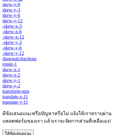
skew-y-0
skew-y-3
skew-y-6
skew-y-12
-skew-x-3
-skew-x-6
-skew-x-12
-skew-y-3
-skew-y-6
-skew-y-12
diagonal-fractions
rotate-1
skew-x-1
skew-x-2
skew-y-1
skew-y-2
transform-gpu
translate-x-11
translate-y-11
มีข้อเสนอแนะหรือปัญหาหรือไม่ แจ้งให้เราทราบผ่าน
แพลตฟอร์มของเรา แล้วเราจะจัดการส่วนที่เหลือเอง!
ให้ข้อเสนอแนะ