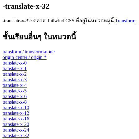
-translate-x-32
-translate-x-32
:
คลาส Tailwind CSS ที่อยู่ในหมวดหมู่นี้
Transform
ชั้นเรียนอื่นๆ ในหมวดนี้
transform / transform-none
origin-center / origin-*
translate-x-0
translate-x-1
translate-x-2
translate-x-3
translate-x-4
translate-x-5
translate-x-6
translate-x-8
translate-x-10
translate-x-12
translate-x-16
translate-x-20
translate-x-24
translate-x-32