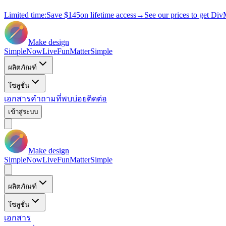
Limited time:
Save
$145
on lifetime access
→
See our prices to get Div
Make design
Simple
Now
Live
Fun
Matter
Simple
ผลิตภัณฑ์
โซลูชั่น
เอกสาร
คำถามที่พบบ่อย
ติดต่อ
เข้าสู่ระบบ
Make design
Simple
Now
Live
Fun
Matter
Simple
ผลิตภัณฑ์
โซลูชั่น
เอกสาร