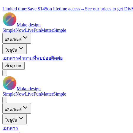
Limited time:
Save
$145
on lifetime access
→
See our prices to get Div
Make design
Simple
Now
Live
Fun
Matter
Simple
ผลิตภัณฑ์
โซลูชั่น
เอกสาร
คำถามที่พบบ่อย
ติดต่อ
เข้าสู่ระบบ
Make design
Simple
Now
Live
Fun
Matter
Simple
ผลิตภัณฑ์
โซลูชั่น
เอกสาร