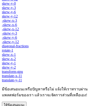
skew-y-0
skew-y-3
skew-y-6
skew-y-12
-skew-x-3
-skew-x-6
-skew-x-12
-skew-y-3
-skew-y-6
-skew-y-12
diagonal-fractions
rotate-1
skew-x-1
skew-x-2
skew-y-1
skew-y-2
transform-gpu
translate-x-11
translate-y-11
มีข้อเสนอแนะหรือปัญหาหรือไม่ แจ้งให้เราทราบผ่าน
แพลตฟอร์มของเรา แล้วเราจะจัดการส่วนที่เหลือเอง!
ให้ข้อเสนอแนะ