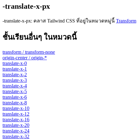
-translate-x-px
-translate-x-px
:
คลาส Tailwind CSS ที่อยู่ในหมวดหมู่นี้
Transform
ชั้นเรียนอื่นๆ ในหมวดนี้
transform / transform-none
origin-center / origin-*
translate-x-0
translate-x-1
translate-x-2
translate-x-3
translate-x-4
translate-x-5
translate-x-6
translate-x-8
translate-x-10
translate-x-12
translate-x-16
translate-x-20
translate-x-24
translate-x-32