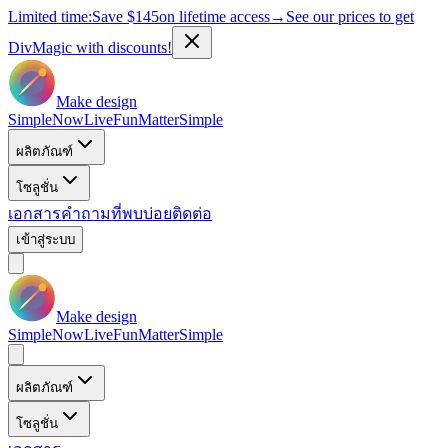
Limited time:
Save
$145
on lifetime access
→
See our prices to get
DivMagic with discounts!
Make design
Simple
Now
Live
Fun
Matter
Simple
ผลิตภัณฑ์
โซลูชั่น
เอกสาร
คำถามที่พบบ่อย
ติดต่อ
เข้าสู่ระบบ
Make design
Simple
Now
Live
Fun
Matter
Simple
ผลิตภัณฑ์
โซลูชั่น