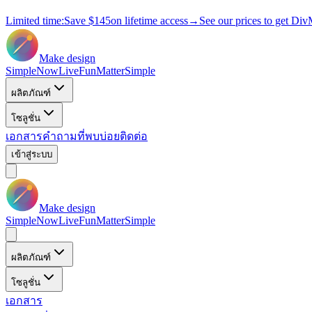
Limited time:
Save
$145
on lifetime access
→
See our prices to get Div
Make design
Simple
Now
Live
Fun
Matter
Simple
ผลิตภัณฑ์
โซลูชั่น
เอกสาร
คำถามที่พบบ่อย
ติดต่อ
เข้าสู่ระบบ
Make design
Simple
Now
Live
Fun
Matter
Simple
ผลิตภัณฑ์
โซลูชั่น
เอกสาร