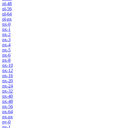
pl-48
pl-56
pl-64
pl-px
px-0
px-1
px-2
px-3
px-4
px-5
px-6
px-8
px-10
px-12
px-16
px-20
px-24
px-32
px-40
px-48
px-56
px-64
px-px
py-0
py-1