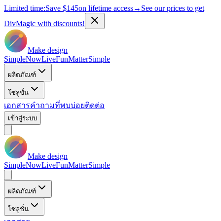
Limited time:
Save
$145
on lifetime access
→
See our prices to get
DivMagic with discounts!
Make design
Simple
Now
Live
Fun
Matter
Simple
ผลิตภัณฑ์
โซลูชั่น
เอกสาร
คำถามที่พบบ่อย
ติดต่อ
เข้าสู่ระบบ
Make design
Simple
Now
Live
Fun
Matter
Simple
ผลิตภัณฑ์
โซลูชั่น