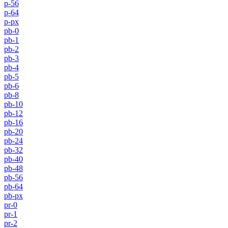
p-56
p-64
p-px
pb-0
pb-1
pb-2
pb-3
pb-4
pb-5
pb-6
pb-8
pb-10
pb-12
pb-16
pb-20
pb-24
pb-32
pb-40
pb-48
pb-56
pb-64
pb-px
pr-0
pr-1
pr-2