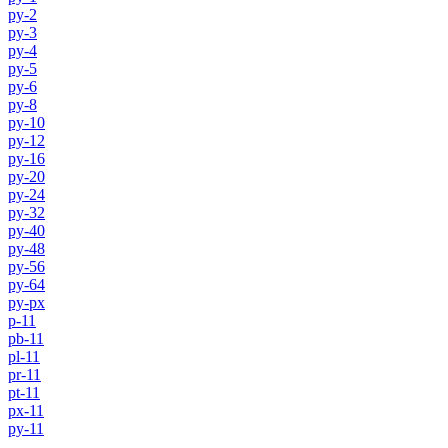
py-2
py-3
py-4
py-5
py-6
py-8
py-10
py-12
py-16
py-20
py-24
py-32
py-40
py-48
py-56
py-64
py-px
p-11
pb-11
pl-11
pr-11
pt-11
px-11
py-11