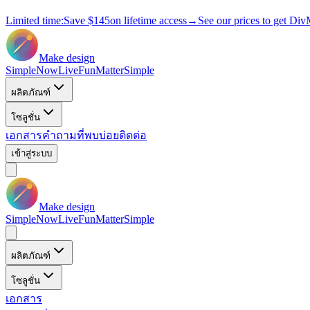
Limited time:
Save
$145
on lifetime access
→
See our prices to get Div
Make design
Simple
Now
Live
Fun
Matter
Simple
ผลิตภัณฑ์
โซลูชั่น
เอกสาร
คำถามที่พบบ่อย
ติดต่อ
เข้าสู่ระบบ
Make design
Simple
Now
Live
Fun
Matter
Simple
ผลิตภัณฑ์
โซลูชั่น
เอกสาร