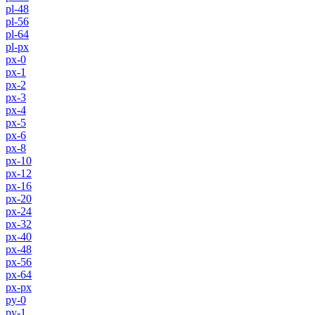
pl-48
pl-56
pl-64
pl-px
px-0
px-1
px-2
px-3
px-4
px-5
px-6
px-8
px-10
px-12
px-16
px-20
px-24
px-32
px-40
px-48
px-56
px-64
px-px
py-0
py-1