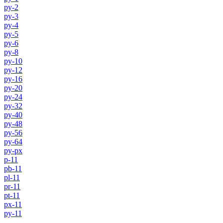
py-2
py-3
py-4
py-5
py-6
py-8
py-10
py-12
py-16
py-20
py-24
py-32
py-40
py-48
py-56
py-64
py-px
p-11
pb-11
pl-11
pr-11
pt-11
px-11
py-11