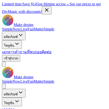
Limited time:
Save
$145
on lifetime access
→
See our prices to get
DivMagic with discounts!
Make design
Simple
Now
Live
Fun
Matter
Simple
ผลิตภัณฑ์
โซลูชั่น
เอกสาร
คำถามที่พบบ่อย
ติดต่อ
เข้าสู่ระบบ
Make design
Simple
Now
Live
Fun
Matter
Simple
ผลิตภัณฑ์
โซลูชั่น