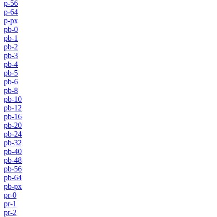
p-56
p-64
p-px
pb-0
pb-1
pb-2
pb-3
pb-4
pb-5
pb-6
pb-8
pb-10
pb-12
pb-16
pb-20
pb-24
pb-32
pb-40
pb-48
pb-56
pb-64
pb-px
pr-0
pr-1
pr-2