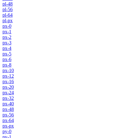
pl-48
pl-56
pl-64
pl-px
px-0
px-1
px-2
px-3
px-4
px-5
px-6
px-8
px-10
px-12
px-16
px-20
px-24
px-32
px-40
px-48
px-56
px-64
px-px
py-0
py-1