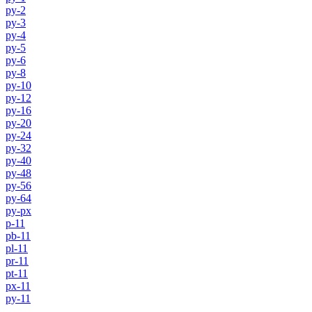
py-2
py-3
py-4
py-5
py-6
py-8
py-10
py-12
py-16
py-20
py-24
py-32
py-40
py-48
py-56
py-64
py-px
p-11
pb-11
pl-11
pr-11
pt-11
px-11
py-11