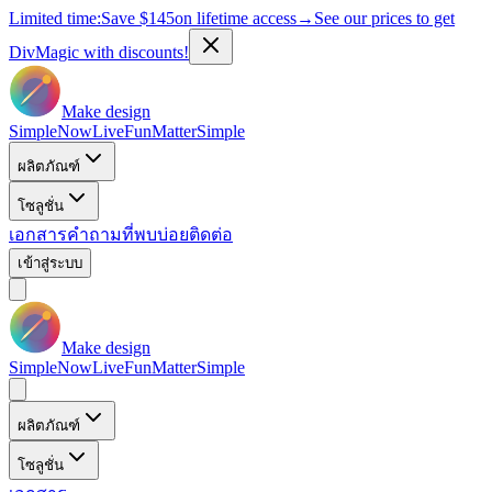
Limited time:
Save
$145
on lifetime access
→
See our prices to get
DivMagic with discounts!
Make design
Simple
Now
Live
Fun
Matter
Simple
ผลิตภัณฑ์
โซลูชั่น
เอกสาร
คำถามที่พบบ่อย
ติดต่อ
เข้าสู่ระบบ
Make design
Simple
Now
Live
Fun
Matter
Simple
ผลิตภัณฑ์
โซลูชั่น