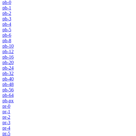
pb-0
pb-1
pb-2
pb-3
pb-4
pb-5
pb-6
pb-8
pb-10
pb-12
pb-16
pb-20
pb-24
pb-32
pb-40
pb-48
pb-56
pb-64
pb-px
pr-0
pr-1
pr-2
pr-3
pr-4
pr-5