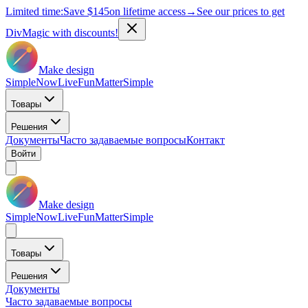
Limited time:
Save
$145
on lifetime access
→
See our prices to get
DivMagic with discounts!
Make design
Simple
Now
Live
Fun
Matter
Simple
Товары
Решения
Документы
Часто задаваемые вопросы
Контакт
Войти
Make design
Simple
Now
Live
Fun
Matter
Simple
Товары
Решения
Документы
Часто задаваемые вопросы