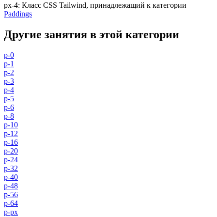
px-4
:
Класс CSS Tailwind, принадлежащий к категории
Paddings
Другие занятия в этой категории
p-0
p-1
p-2
p-3
p-4
p-5
p-6
p-8
p-10
p-12
p-16
p-20
p-24
p-32
p-40
p-48
p-56
p-64
p-px