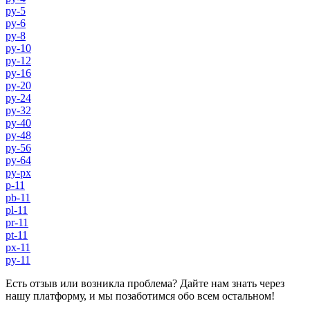
py-5
py-6
py-8
py-10
py-12
py-16
py-20
py-24
py-32
py-40
py-48
py-56
py-64
py-px
p-11
pb-11
pl-11
pr-11
pt-11
px-11
py-11
Есть отзыв или возникла проблема? Дайте нам знать через
нашу платформу, и мы позаботимся обо всем остальном!