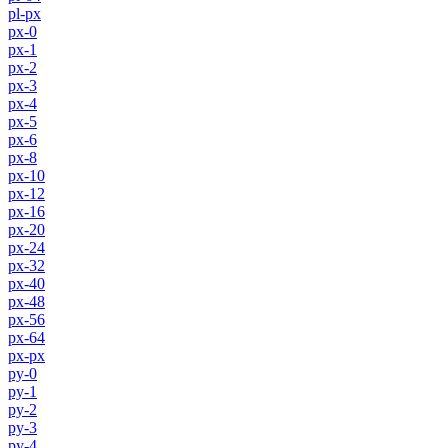
pl-px
px-0
px-1
px-2
px-3
px-4
px-5
px-6
px-8
px-10
px-12
px-16
px-20
px-24
px-32
px-40
px-48
px-56
px-64
px-px
py-0
py-1
py-2
py-3
py-4