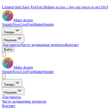
Limited time:
Save
$145
on lifetime access
→
See our prices to get Div
Make design
Simple
Now
Live
Fun
Matter
Simple
Товары
Решения
Документы
Часто задаваемые вопросы
Контакт
Войти
Make design
Simple
Now
Live
Fun
Matter
Simple
Товары
Решения
Документы
Часто задаваемые вопросы
Контакт