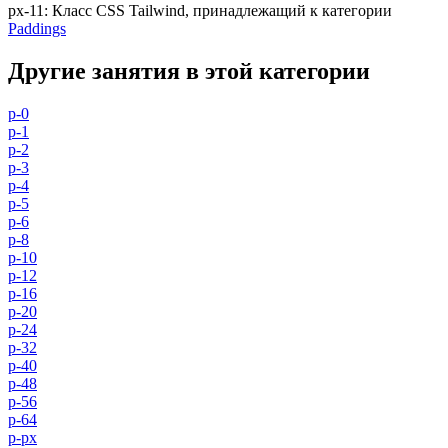
px-11
:
Класс CSS Tailwind, принадлежащий к категории
Paddings
Другие занятия в этой категории
p-0
p-1
p-2
p-3
p-4
p-5
p-6
p-8
p-10
p-12
p-16
p-20
p-24
p-32
p-40
p-48
p-56
p-64
p-px