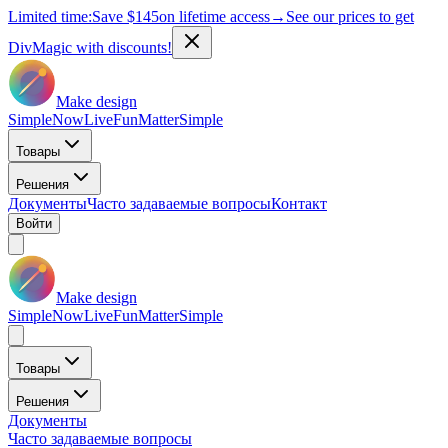
Limited time:
Save
$145
on lifetime access
→
See our prices to get
DivMagic with discounts!
Make design
Simple
Now
Live
Fun
Matter
Simple
Товары
Решения
Документы
Часто задаваемые вопросы
Контакт
Войти
Make design
Simple
Now
Live
Fun
Matter
Simple
Товары
Решения
Документы
Часто задаваемые вопросы