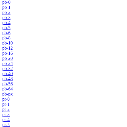
pb-0
pb-1
pb-2
pb-3
pb-4
pb-5
pb-6
pb-8
pb-10
pb-12
pb-16
pb-20
pb-24
pb-32
pb-40
pb-48
pb-56
pb-64
pb-px
pr-0
pr-1
pr-2
pr-3
pr-4
pr-5