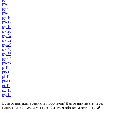
py-5
py-6
py-8
py-10
py-12
py-16
py-20
py-24
py-32
py-40
py-48
py-56
py-64
py-px
p-11
pb-11
pl-11
pr-11
pt-11
px-11
py-11
Есть отзыв или возникла проблема? Дайте нам знать через
нашу платформу, и мы позаботимся обо всем остальном!