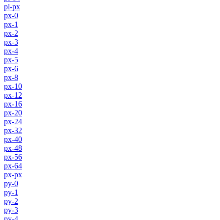
pl-px
px-0
px-1
px-2
px-3
px-4
px-5
px-6
px-8
px-10
px-12
px-16
px-20
px-24
px-32
px-40
px-48
px-56
px-64
px-px
py-0
py-1
py-2
py-3
py-4