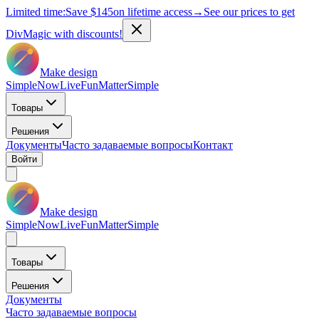
Limited time:
Save
$145
on lifetime access
→
See our prices to get
DivMagic with discounts!
Make design
Simple
Now
Live
Fun
Matter
Simple
Товары
Решения
Документы
Часто задаваемые вопросы
Контакт
Войти
Make design
Simple
Now
Live
Fun
Matter
Simple
Товары
Решения
Документы
Часто задаваемые вопросы