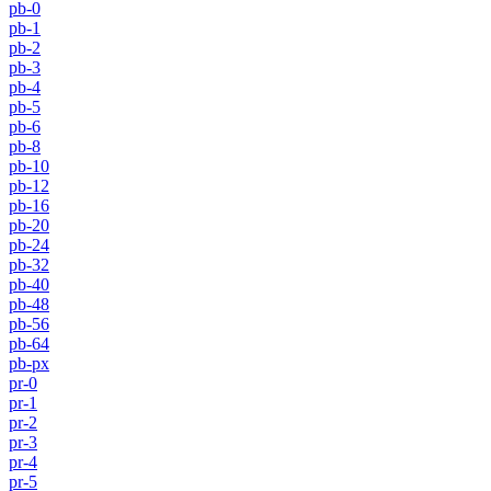
pb-0
pb-1
pb-2
pb-3
pb-4
pb-5
pb-6
pb-8
pb-10
pb-12
pb-16
pb-20
pb-24
pb-32
pb-40
pb-48
pb-56
pb-64
pb-px
pr-0
pr-1
pr-2
pr-3
pr-4
pr-5