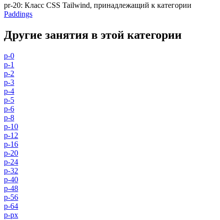
pr-20
:
Класс CSS Tailwind, принадлежащий к категории
Paddings
Другие занятия в этой категории
p-0
p-1
p-2
p-3
p-4
p-5
p-6
p-8
p-10
p-12
p-16
p-20
p-24
p-32
p-40
p-48
p-56
p-64
p-px