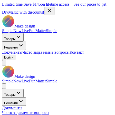
Limited time:
Save
$145
on lifetime access
→
See our prices to get
DivMagic with discounts!
Make design
Simple
Now
Live
Fun
Matter
Simple
Товары
Решения
Документы
Часто задаваемые вопросы
Контакт
Войти
Make design
Simple
Now
Live
Fun
Matter
Simple
Товары
Решения
Документы
Часто задаваемые вопросы