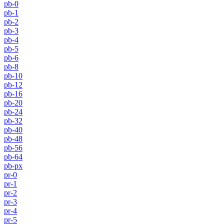
pb-0
pb-1
pb-2
pb-3
pb-4
pb-5
pb-6
pb-8
pb-10
pb-12
pb-16
pb-20
pb-24
pb-32
pb-40
pb-48
pb-56
pb-64
pb-px
pr-0
pr-1
pr-2
pr-3
pr-4
pr-5