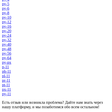
py-5
py-6
py-8
py-10
py-12
py-16
py-20
py-24
py-32
py-40
py-48
py-56
py-64
py-px
p-11
pb-11
pl-11
pr-11
pt-11
px-11
py-11
Есть отзыв или возникла проблема? Дайте нам знать через
нашу платформу, и мы позаботимся обо всем остальном!