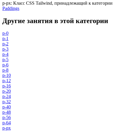
p-px
:
Класс CSS Tailwind, принадлежащий к категории
Paddings
Другие занятия в этой категории
p-0
p-1
p-2
p-3
p-4
p-5
p-6
p-8
p-10
p-12
p-16
p-20
p-24
p-32
p-40
p-48
p-56
p-64
p-px