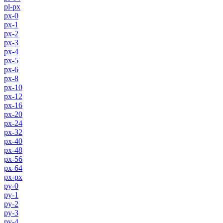
pl-px
px-0
px-1
px-2
px-3
px-4
px-5
px-6
px-8
px-10
px-12
px-16
px-20
px-24
px-32
px-40
px-48
px-56
px-64
px-px
py-0
py-1
py-2
py-3
py-4