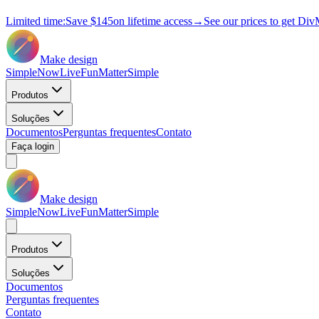
Limited time:
Save
$145
on lifetime access
→
See our prices to get Div
Make design
Simple
Now
Live
Fun
Matter
Simple
Produtos
Soluções
Documentos
Perguntas frequentes
Contato
Faça login
Make design
Simple
Now
Live
Fun
Matter
Simple
Produtos
Soluções
Documentos
Perguntas frequentes
Contato