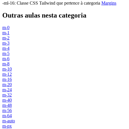
-ml-16
:
Classe CSS Tailwind que pertence à categoria
Margins
Outras aulas nesta categoria
m-0
m-1
m-2
m-3
m-4
m-5
m-6
m-8
m-10
m-12
m-16
m-20
m-24
m-32
m-40
m-48
m-56
m-64
m-auto
m-px