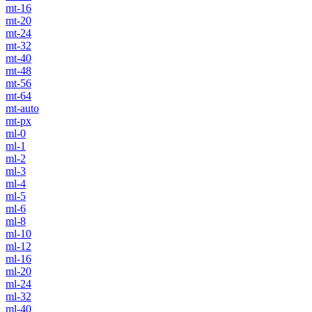
mt-16
mt-20
mt-24
mt-32
mt-40
mt-48
mt-56
mt-64
mt-auto
mt-px
ml-0
ml-1
ml-2
ml-3
ml-4
ml-5
ml-6
ml-8
ml-10
ml-12
ml-16
ml-20
ml-24
ml-32
ml-40