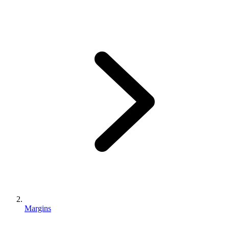
Margins