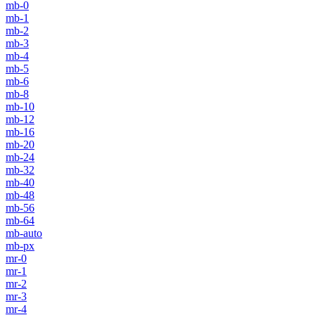
mb-0
mb-1
mb-2
mb-3
mb-4
mb-5
mb-6
mb-8
mb-10
mb-12
mb-16
mb-20
mb-24
mb-32
mb-40
mb-48
mb-56
mb-64
mb-auto
mb-px
mr-0
mr-1
mr-2
mr-3
mr-4