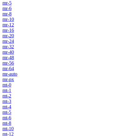
mr-5
mr-6
mr-8
mr-10
mr-12
mr-16
mr-20
mr-24
mr-32
mr-40
mr-48
mr-56
mr-64
mr-auto
mr-px
mt-0
mt-1
mt-2
mt-3
mt-4
mt-5
mt-6
mt-8
mt-10
mt-12