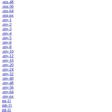
-mx-48
-mx-56
-mx-64
-mx-px
-my-1
-my-2
-my-3
-my-4
-my-5
-my-6
-my-8
-my-10
-my-12
-my-16
-my-20
-my-24
-my-32
-my-40
-my-48
-my-56
-my-64
-my-px
mt-11
mb-11
ml-11