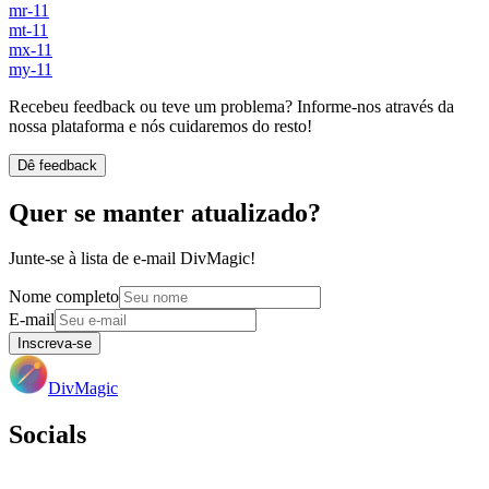
mr-11
mt-11
mx-11
my-11
Recebeu feedback ou teve um problema? Informe-nos através da
nossa plataforma e nós cuidaremos do resto!
Dê feedback
Quer se manter atualizado?
Junte-se à lista de e-mail DivMagic!
Nome completo
E-mail
Inscreva-se
DivMagic
Socials