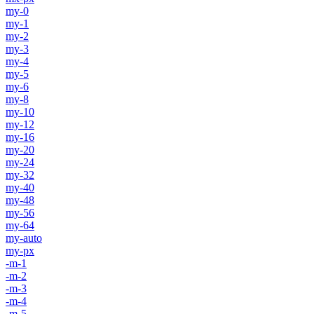
my-0
my-1
my-2
my-3
my-4
my-5
my-6
my-8
my-10
my-12
my-16
my-20
my-24
my-32
my-40
my-48
my-56
my-64
my-auto
my-px
-m-1
-m-2
-m-3
-m-4
-m-5