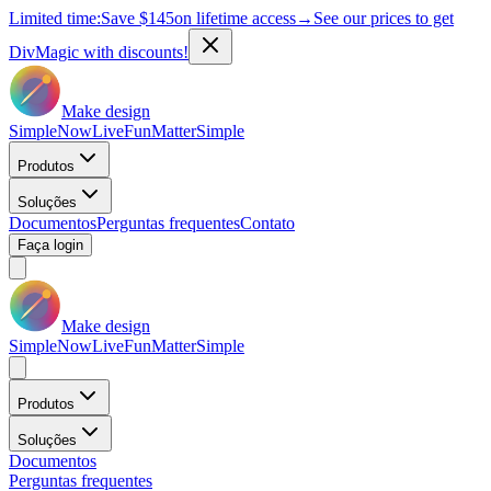
Limited time:
Save
$145
on lifetime access
→
See our prices to get
DivMagic with discounts!
Make design
Simple
Now
Live
Fun
Matter
Simple
Produtos
Soluções
Documentos
Perguntas frequentes
Contato
Faça login
Make design
Simple
Now
Live
Fun
Matter
Simple
Produtos
Soluções
Documentos
Perguntas frequentes