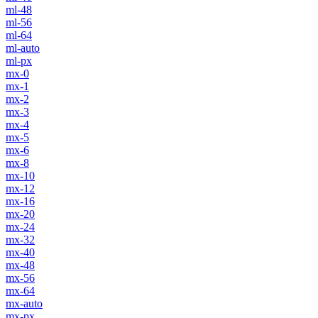
ml-48
ml-56
ml-64
ml-auto
ml-px
mx-0
mx-1
mx-2
mx-3
mx-4
mx-5
mx-6
mx-8
mx-10
mx-12
mx-16
mx-20
mx-24
mx-32
mx-40
mx-48
mx-56
mx-64
mx-auto
mx-px