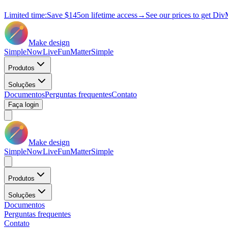
Limited time:
Save
$145
on lifetime access
→
See our prices to get Div
Make design
Simple
Now
Live
Fun
Matter
Simple
Produtos
Soluções
Documentos
Perguntas frequentes
Contato
Faça login
Make design
Simple
Now
Live
Fun
Matter
Simple
Produtos
Soluções
Documentos
Perguntas frequentes
Contato