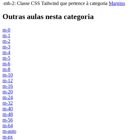
-mb-2
:
Classe CSS Tailwind que pertence à categoria
Margins
Outras aulas nesta categoria
m-0
m-1
m-2
m-3
m-4
m-5
m-6
m-8
m-10
m-12
m-16
m-20
m-24
m-32
m-40
m-48
m-56
m-64
m-auto
m-px