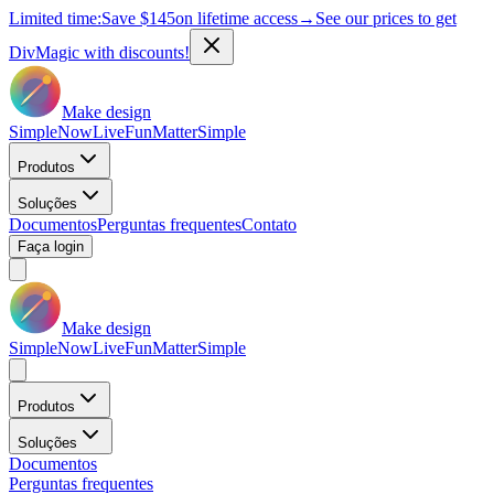
Limited time:
Save
$145
on lifetime access
→
See our prices to get
DivMagic with discounts!
Make design
Simple
Now
Live
Fun
Matter
Simple
Produtos
Soluções
Documentos
Perguntas frequentes
Contato
Faça login
Make design
Simple
Now
Live
Fun
Matter
Simple
Produtos
Soluções
Documentos
Perguntas frequentes