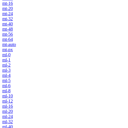
mt-16
mt-20
mt-24
mt-32
mt-40
mt-48
mt-56
mt-64
mt-auto
mt-px
ml-0
ml-1
ml-2
ml-3
ml-4
ml-5
ml-6
ml-8
ml-10
ml-12
ml-16
ml-20
ml-24
ml-32
ml-40