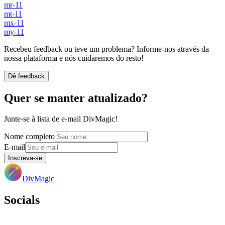
mr-11
mt-11
mx-11
my-11
Recebeu feedback ou teve um problema? Informe-nos através da
nossa plataforma e nós cuidaremos do resto!
Dê feedback
Quer se manter atualizado?
Junte-se à lista de e-mail DivMagic!
Nome completo
E-mail
Inscreva-se
DivMagic
Socials