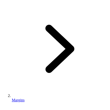
Margins