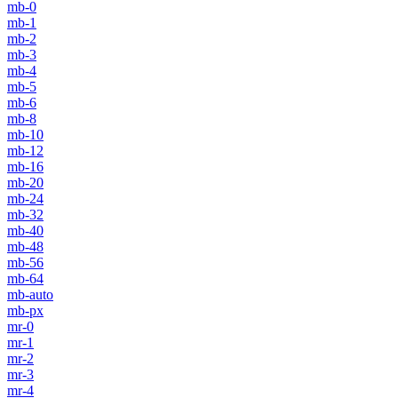
mb-0
mb-1
mb-2
mb-3
mb-4
mb-5
mb-6
mb-8
mb-10
mb-12
mb-16
mb-20
mb-24
mb-32
mb-40
mb-48
mb-56
mb-64
mb-auto
mb-px
mr-0
mr-1
mr-2
mr-3
mr-4