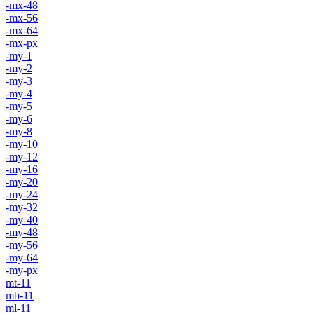
-mx-48
-mx-56
-mx-64
-mx-px
-my-1
-my-2
-my-3
-my-4
-my-5
-my-6
-my-8
-my-10
-my-12
-my-16
-my-20
-my-24
-my-32
-my-40
-my-48
-my-56
-my-64
-my-px
mt-11
mb-11
ml-11