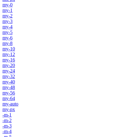
my-0
my-1
my-2
my-3
my-4
my-5
my-6
my-8
my-10
my-12
my-16
my-20
my-24
my-32
my-40
my-48
my-56
my-64
my-auto
my-px
-m-1
-m-2
-m-3
-m-4
-m-5