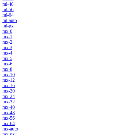
ml-48
ml-56
ml-64
ml-auto
ml-px
mx-0
mx-1
mx-2
mx-3
mx-4
mx-5
mx-6
mx-8
mx-10
mx-12
mx-16
mx-20
mx-24
mx-32
mx-40
mx-48
mx-56
mx-64
mx-auto
mx-px