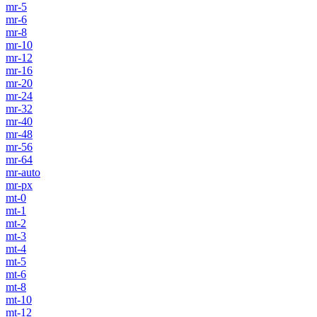
mr-5
mr-6
mr-8
mr-10
mr-12
mr-16
mr-20
mr-24
mr-32
mr-40
mr-48
mr-56
mr-64
mr-auto
mr-px
mt-0
mt-1
mt-2
mt-3
mt-4
mt-5
mt-6
mt-8
mt-10
mt-12