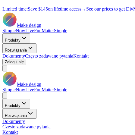
Limited time:
Save
$145
on lifetime access
→
See our prices to get Div
Make design
Simple
Now
Live
Fun
Matter
Simple
Produkty
Rozwiązania
Dokumenty
Często zadawane pytania
Kontakt
Zaloguj się
Make design
Simple
Now
Live
Fun
Matter
Simple
Produkty
Rozwiązania
Dokumenty
Często zadawane pytania
Kontakt