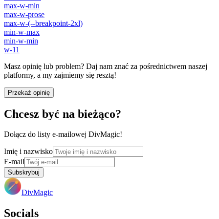
max-w-min
max-w-prose
max-w-(--breakpoint-2xl)
min-w-max
min-w-min
w-11
Masz opinię lub problem? Daj nam znać za pośrednictwem naszej
platformy, a my zajmiemy się resztą!
Przekaż opinię
Chcesz być na bieżąco?
Dołącz do listy e-mailowej DivMagic!
Imię i nazwisko
E-mail
Subskrybuj
DivMagic
Socials