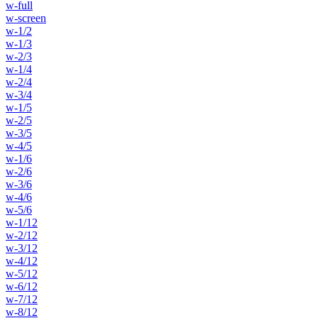
w-full
w-screen
w-1/2
w-1/3
w-2/3
w-1/4
w-2/4
w-3/4
w-1/5
w-2/5
w-3/5
w-4/5
w-1/6
w-2/6
w-3/6
w-4/6
w-5/6
w-1/12
w-2/12
w-3/12
w-4/12
w-5/12
w-6/12
w-7/12
w-8/12