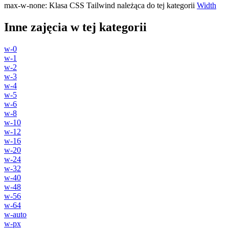
max-w-none
:
Klasa CSS Tailwind należąca do tej kategorii
Width
Inne zajęcia w tej kategorii
w-0
w-1
w-2
w-3
w-4
w-5
w-6
w-8
w-10
w-12
w-16
w-20
w-24
w-32
w-40
w-48
w-56
w-64
w-auto
w-px