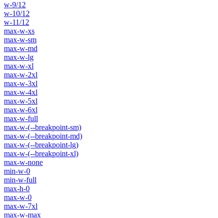
w-9/12
w-10/12
w-11/12
max-w-xs
max-w-sm
max-w-md
max-w-lg
max-w-xl
max-w-2xl
max-w-3xl
max-w-4xl
max-w-5xl
max-w-6xl
max-w-full
max-w-(--breakpoint-sm)
max-w-(--breakpoint-md)
max-w-(--breakpoint-lg)
max-w-(--breakpoint-xl)
max-w-none
min-w-0
min-w-full
max-h-0
max-w-0
max-w-7xl
max-w-max