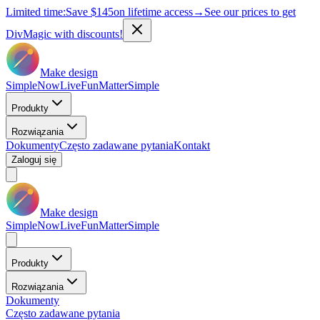
Limited time:
Save
$145
on lifetime access
→
See our prices to get
DivMagic with discounts!
Make design
Simple
Now
Live
Fun
Matter
Simple
Produkty
Rozwiązania
Dokumenty
Często zadawane pytania
Kontakt
Zaloguj się
Make design
Simple
Now
Live
Fun
Matter
Simple
Produkty
Rozwiązania
Dokumenty
Często zadawane pytania