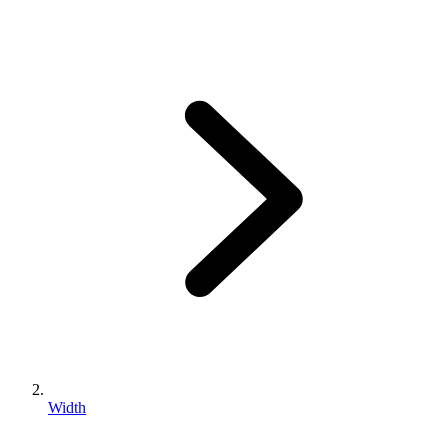
Width