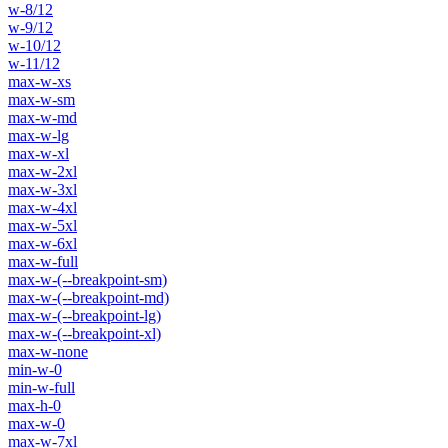
w-8/12
w-9/12
w-10/12
w-11/12
max-w-xs
max-w-sm
max-w-md
max-w-lg
max-w-xl
max-w-2xl
max-w-3xl
max-w-4xl
max-w-5xl
max-w-6xl
max-w-full
max-w-(--breakpoint-sm)
max-w-(--breakpoint-md)
max-w-(--breakpoint-lg)
max-w-(--breakpoint-xl)
max-w-none
min-w-0
min-w-full
max-h-0
max-w-0
max-w-7xl