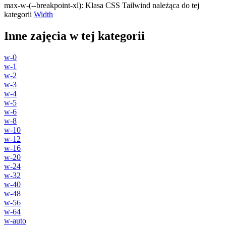
max-w-(--breakpoint-xl)
:
Klasa CSS Tailwind należąca do tej
kategorii
Width
Inne zajęcia w tej kategorii
w-0
w-1
w-2
w-3
w-4
w-5
w-6
w-8
w-10
w-12
w-16
w-20
w-24
w-32
w-40
w-48
w-56
w-64
w-auto