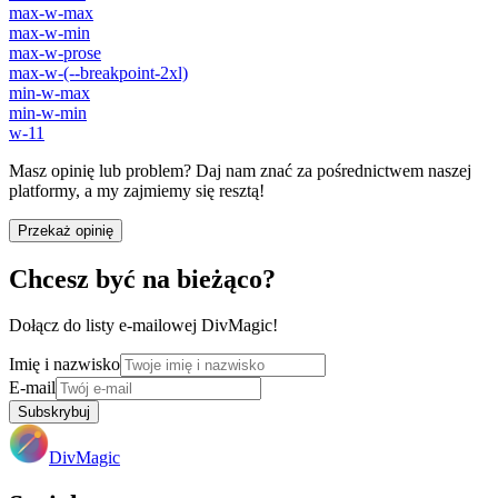
max-w-max
max-w-min
max-w-prose
max-w-(--breakpoint-2xl)
min-w-max
min-w-min
w-11
Masz opinię lub problem? Daj nam znać za pośrednictwem naszej
platformy, a my zajmiemy się resztą!
Przekaż opinię
Chcesz być na bieżąco?
Dołącz do listy e-mailowej DivMagic!
Imię i nazwisko
E-mail
Subskrybuj
DivMagic