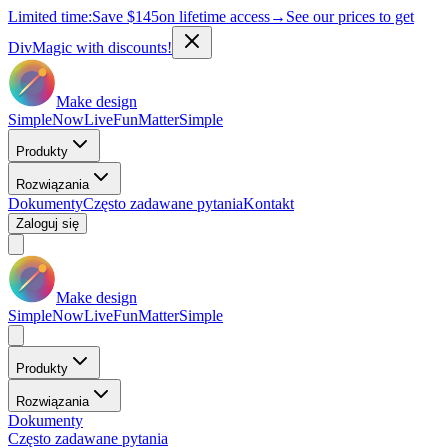
Limited time:
Save
$145
on lifetime access
→
See our prices to get
DivMagic with discounts!
Make design
Simple
Now
Live
Fun
Matter
Simple
Produkty
Rozwiązania
Dokumenty
Często zadawane pytania
Kontakt
Zaloguj się
Make design
Simple
Now
Live
Fun
Matter
Simple
Produkty
Rozwiązania
Dokumenty
Często zadawane pytania