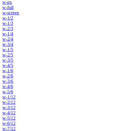
w-px
w-full
w-screen
w-1/2
w-1/3
w-2/3
w-1/4
w-2/4
w-3/4
w-1/5
w-2/5
w-3/5
w-4/5
w-1/6
w-2/6
w-3/6
w-4/6
w-5/6
w-1/12
w-2/12
w-3/12
w-4/12
w-5/12
w-6/12
w-7/12