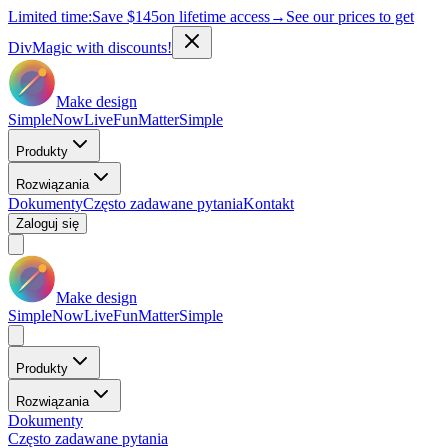
Limited time:
Save
$145
on lifetime access
→
See our prices to get
DivMagic with discounts!
Make design
Simple
Now
Live
Fun
Matter
Simple
Produkty
Rozwiązania
Dokumenty
Często zadawane pytania
Kontakt
Zaloguj się
Make design
Simple
Now
Live
Fun
Matter
Simple
Produkty
Rozwiązania
Dokumenty
Często zadawane pytania