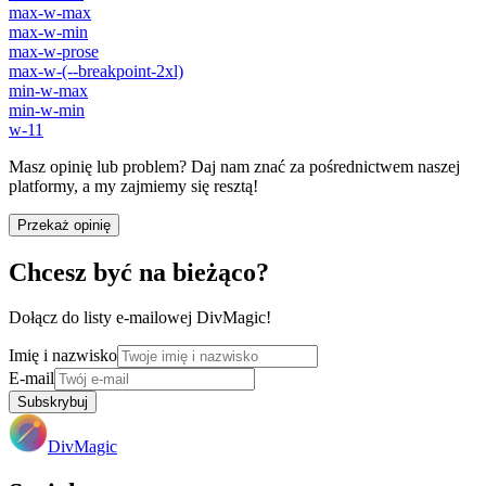
max-w-max
max-w-min
max-w-prose
max-w-(--breakpoint-2xl)
min-w-max
min-w-min
w-11
Masz opinię lub problem? Daj nam znać za pośrednictwem naszej
platformy, a my zajmiemy się resztą!
Przekaż opinię
Chcesz być na bieżąco?
Dołącz do listy e-mailowej DivMagic!
Imię i nazwisko
E-mail
Subskrybuj
DivMagic