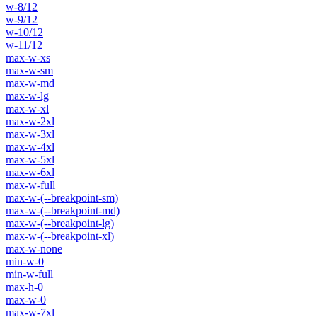
w-8/12
w-9/12
w-10/12
w-11/12
max-w-xs
max-w-sm
max-w-md
max-w-lg
max-w-xl
max-w-2xl
max-w-3xl
max-w-4xl
max-w-5xl
max-w-6xl
max-w-full
max-w-(--breakpoint-sm)
max-w-(--breakpoint-md)
max-w-(--breakpoint-lg)
max-w-(--breakpoint-xl)
max-w-none
min-w-0
min-w-full
max-h-0
max-w-0
max-w-7xl