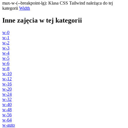
max-w-(--breakpoint-lg)
:
Klasa CSS Tailwind należąca do tej
kategorii
Width
Inne zajęcia w tej kategorii
w-0
w-1
w-2
w-3
w-4
w-5
w-6
w-8
w-10
w-12
w-16
w-20
w-24
w-32
w-40
w-48
w-56
w-64
w-auto