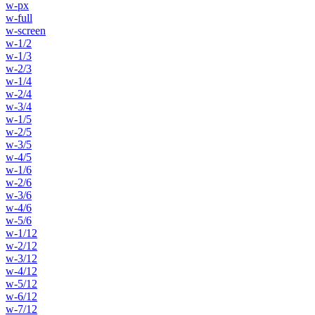
w-px
w-full
w-screen
w-1/2
w-1/3
w-2/3
w-1/4
w-2/4
w-3/4
w-1/5
w-2/5
w-3/5
w-4/5
w-1/6
w-2/6
w-3/6
w-4/6
w-5/6
w-1/12
w-2/12
w-3/12
w-4/12
w-5/12
w-6/12
w-7/12