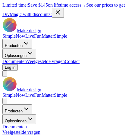
Limited time:
Save
$145
on lifetime access
→
See our prices to get
DivMagic with discounts!
Make design
Simple
Now
Live
Fun
Matter
Simple
Producten
Oplossingen
Documenten
Veelgestelde vragen
Contact
Log in
Make design
Simple
Now
Live
Fun
Matter
Simple
Producten
Oplossingen
Documenten
Veelgestelde vragen