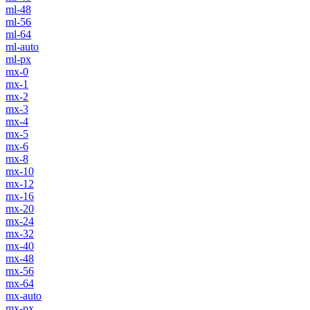
ml-48
ml-56
ml-64
ml-auto
ml-px
mx-0
mx-1
mx-2
mx-3
mx-4
mx-5
mx-6
mx-8
mx-10
mx-12
mx-16
mx-20
mx-24
mx-32
mx-40
mx-48
mx-56
mx-64
mx-auto
mx-px