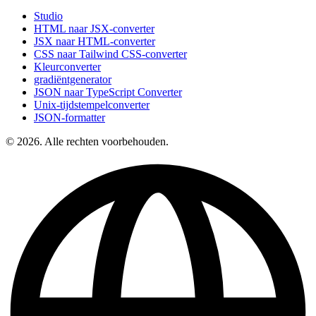
Studio
HTML naar JSX-converter
JSX naar HTML-converter
CSS naar Tailwind CSS-converter
Kleurconverter
gradiëntgenerator
JSON naar TypeScript Converter
Unix-tijdstempelconverter
JSON-formatter
© 2026. Alle rechten voorbehouden.