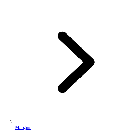
Margins