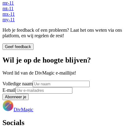
mr-11
mt-11
mx-11
my-11
Heb je feedback of een probleem? Laat het ons weten via ons
platform, en wij regelen de rest!
Geef feedback
Wil je op de hoogte blijven?
Word lid van de DivMagic e-maillijst!
Volledige naam
E-mail
Abonneer je
DivMagic
Socials