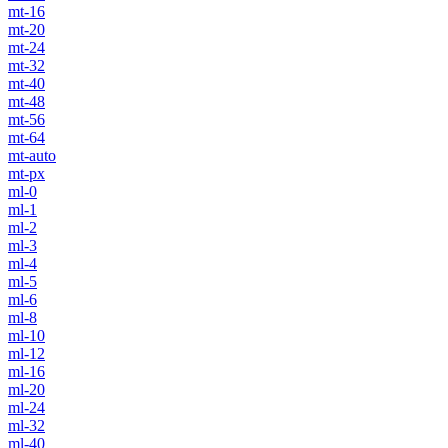
mt-16
mt-20
mt-24
mt-32
mt-40
mt-48
mt-56
mt-64
mt-auto
mt-px
ml-0
ml-1
ml-2
ml-3
ml-4
ml-5
ml-6
ml-8
ml-10
ml-12
ml-16
ml-20
ml-24
ml-32
ml-40