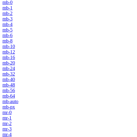
mb-0
mb-1
mb-2
mb-3
mb-4
mb-5
mb-6
mb-8
mb-10
mb-12
mb-16
mb-20
mb-24
mb-32
mb-40
mb-48
mb-56
mb-64
mb-auto
mb-px
mr-0
mr-1
mr-2
mr-3
mr-4