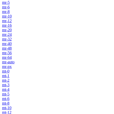
mr-5
mr-6
mr-8
mr-10
mr-12
mr-16
mr-20
mr-24
mr-32
mr-40
mr-48
mr-56
mr-64
mr-auto
mr-px
mt-0
mt-1
mt-2
mt-3
mt-4
mt-5
mt-6
mt-8
mt-10
mt-12