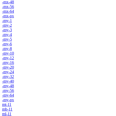
-mx-48
-mx-56
-mx-64
-mx-px
-my-1
-my-2
-my-3
-my-4
-my-5
-my-6
-my-8
-my-10
-my-12
-my-16
-my-20
-my-24
-my-32
-my-40
-my-48
-my-56
-my-64
-my-px
mt-11
mb-11
ml-11