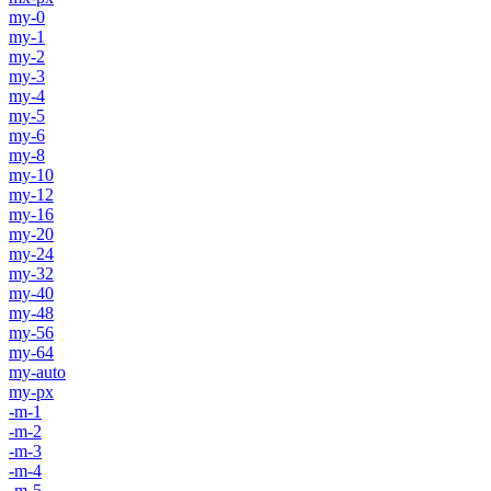
my-0
my-1
my-2
my-3
my-4
my-5
my-6
my-8
my-10
my-12
my-16
my-20
my-24
my-32
my-40
my-48
my-56
my-64
my-auto
my-px
-m-1
-m-2
-m-3
-m-4
-m-5