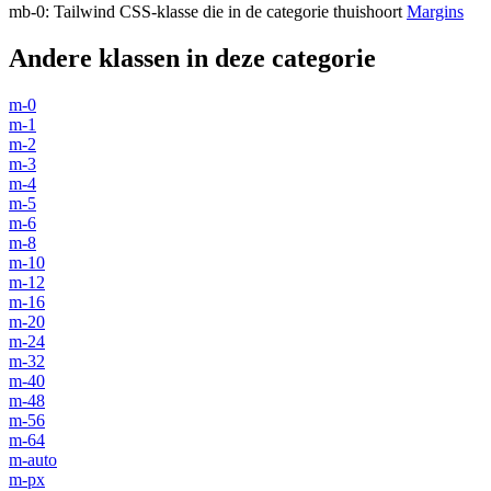
mb-0
:
Tailwind CSS-klasse die in de categorie thuishoort
Margins
Andere klassen in deze categorie
m-0
m-1
m-2
m-3
m-4
m-5
m-6
m-8
m-10
m-12
m-16
m-20
m-24
m-32
m-40
m-48
m-56
m-64
m-auto
m-px