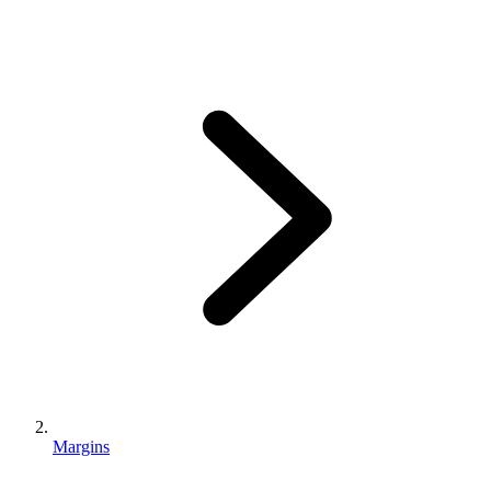
Margins