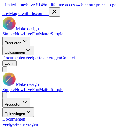
Limited time:
Save
$145
on lifetime access
→
See our prices to get
DivMagic with discounts!
Make design
Simple
Now
Live
Fun
Matter
Simple
Producten
Oplossingen
Documenten
Veelgestelde vragen
Contact
Log in
Make design
Simple
Now
Live
Fun
Matter
Simple
Producten
Oplossingen
Documenten
Veelgestelde vragen