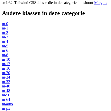
-ml-64
:
Tailwind CSS-klasse die in de categorie thuishoort
Margins
Andere klassen in deze categorie
m-0
m-1
m-2
m-3
m-4
m-5
m-6
m-8
m-10
m-12
m-16
m-20
m-24
m-32
m-40
m-48
m-56
m-64
m-auto
m-px