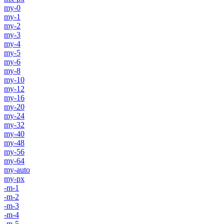
my-0
my-1
my-2
my-3
my-4
my-5
my-6
my-8
my-10
my-12
my-16
my-20
my-24
my-32
my-40
my-48
my-56
my-64
my-auto
my-px
-m-1
-m-2
-m-3
-m-4
-m-5