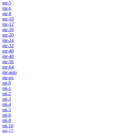
mr-5
mr-6
mr-8
mr-10
mr-12
mr-16
mr-20
mr-24
mr-32
mr-40
mr-48
mr-56
mr-64
mr-auto
mr-px
mt-0
mt-1
mt-2
mt-3
mt-4
mt-5
mt-6
mt-8
mt-10
mt-12