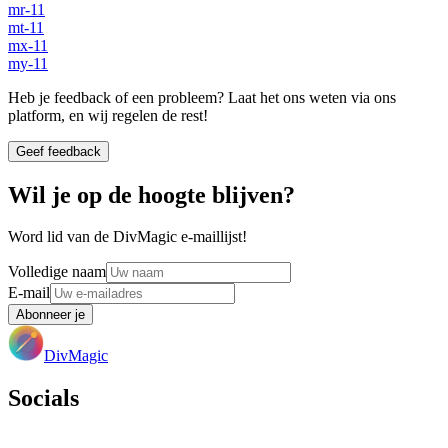
mr-11
mt-11
mx-11
my-11
Heb je feedback of een probleem? Laat het ons weten via ons
platform, en wij regelen de rest!
Geef feedback
Wil je op de hoogte blijven?
Word lid van de DivMagic e-maillijst!
Volledige naam
E-mail
Abonneer je
DivMagic
Socials