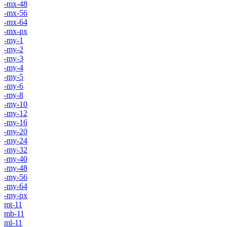
-mx-48
-mx-56
-mx-64
-mx-px
-my-1
-my-2
-my-3
-my-4
-my-5
-my-6
-my-8
-my-10
-my-12
-my-16
-my-20
-my-24
-my-32
-my-40
-my-48
-my-56
-my-64
-my-px
mt-11
mb-11
ml-11