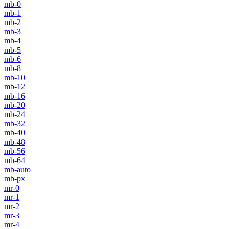
mb-0
mb-1
mb-2
mb-3
mb-4
mb-5
mb-6
mb-8
mb-10
mb-12
mb-16
mb-20
mb-24
mb-32
mb-40
mb-48
mb-56
mb-64
mb-auto
mb-px
mr-0
mr-1
mr-2
mr-3
mr-4