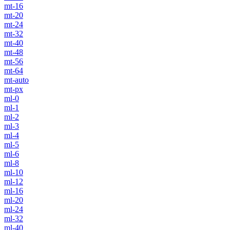
mt-16
mt-20
mt-24
mt-32
mt-40
mt-48
mt-56
mt-64
mt-auto
mt-px
ml-0
ml-1
ml-2
ml-3
ml-4
ml-5
ml-6
ml-8
ml-10
ml-12
ml-16
ml-20
ml-24
ml-32
ml-40