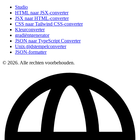
Studio
HTML naar JSX-converter
JSX naar HTML-converter
CSS naar Tailwind CSS-converter
Kleurconverter
gradiëntgenerator
JSON naar TypeScript Converter
Unix-tijdstempelconverter
JSON-formatter
© 2026. Alle rechten voorbehouden.