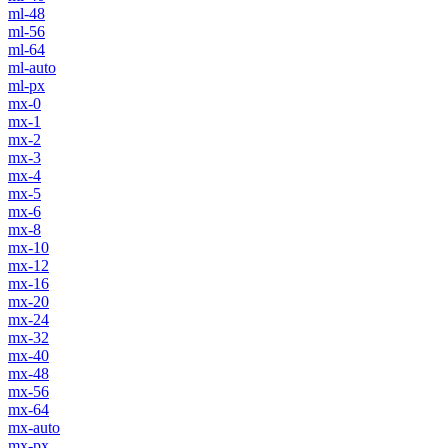
ml-48
ml-56
ml-64
ml-auto
ml-px
mx-0
mx-1
mx-2
mx-3
mx-4
mx-5
mx-6
mx-8
mx-10
mx-12
mx-16
mx-20
mx-24
mx-32
mx-40
mx-48
mx-56
mx-64
mx-auto
mx-px