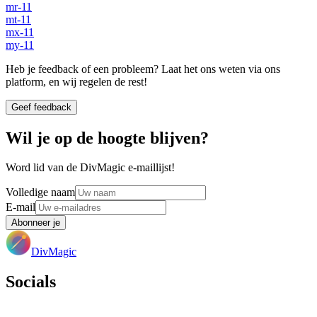
mr-11
mt-11
mx-11
my-11
Heb je feedback of een probleem? Laat het ons weten via ons
platform, en wij regelen de rest!
Geef feedback
Wil je op de hoogte blijven?
Word lid van de DivMagic e-maillijst!
Volledige naam
E-mail
Abonneer je
DivMagic
Socials