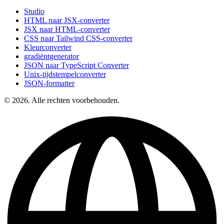
Studio
HTML naar JSX-converter
JSX naar HTML-converter
CSS naar Tailwind CSS-converter
Kleurconverter
gradiëntgenerator
JSON naar TypeScript Converter
Unix-tijdstempelconverter
JSON-formatter
© 2026. Alle rechten voorbehouden.