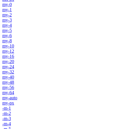
my-0
my-1
my-2
my-3
my-4
my-5
my-6
my-8
my-10
my-12
my-16
my-20
my-24
my-32
my-40
my-48
my-56
my-64
my-auto
my-px
-m-1
-m-2
-m-3
-m-4
-m-5