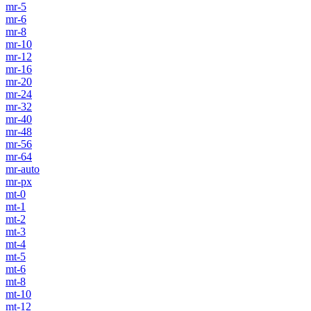
mr-5
mr-6
mr-8
mr-10
mr-12
mr-16
mr-20
mr-24
mr-32
mr-40
mr-48
mr-56
mr-64
mr-auto
mr-px
mt-0
mt-1
mt-2
mt-3
mt-4
mt-5
mt-6
mt-8
mt-10
mt-12