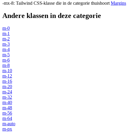
-mx-8
:
Tailwind CSS-klasse die in de categorie thuishoort
Margins
Andere klassen in deze categorie
m-0
m-1
m-2
m-3
m-4
m-5
m-6
m-8
m-10
m-12
m-16
m-20
m-24
m-32
m-40
m-48
m-56
m-64
m-auto
m-px