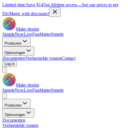
Limited time:
Save
$145
on lifetime access
→
See our prices to get
DivMagic with discounts!
Make design
Simple
Now
Live
Fun
Matter
Simple
Producten
Oplossingen
Documenten
Veelgestelde vragen
Contact
Log in
Make design
Simple
Now
Live
Fun
Matter
Simple
Producten
Oplossingen
Documenten
Veelgestelde vragen