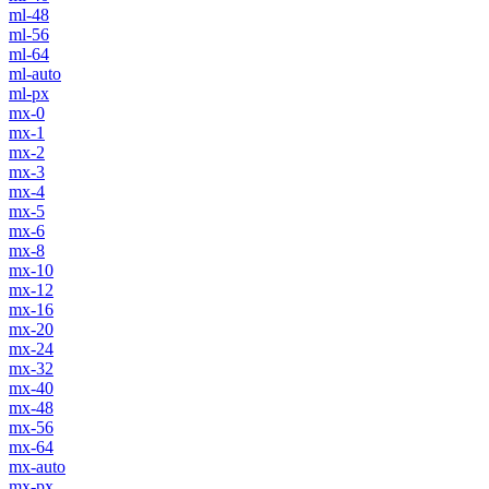
ml-48
ml-56
ml-64
ml-auto
ml-px
mx-0
mx-1
mx-2
mx-3
mx-4
mx-5
mx-6
mx-8
mx-10
mx-12
mx-16
mx-20
mx-24
mx-32
mx-40
mx-48
mx-56
mx-64
mx-auto
mx-px