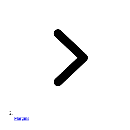
Margins