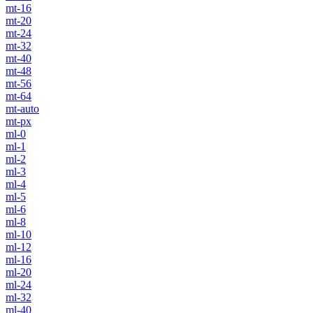
mt-16
mt-20
mt-24
mt-32
mt-40
mt-48
mt-56
mt-64
mt-auto
mt-px
ml-0
ml-1
ml-2
ml-3
ml-4
ml-5
ml-6
ml-8
ml-10
ml-12
ml-16
ml-20
ml-24
ml-32
ml-40