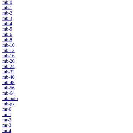
mb-0
mb-1
mb-2
mb-3
mb-4
mb-5
mb-6
mb-8
mb-10
mb-12
mb-16
mb-20
mb-24
mb-32
mb-40
mb-48
mb-56
mb-64
mb-auto
mb-px
mr-0
mr-1
mr-2
mr-3
mr-4