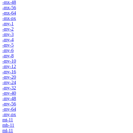
-mx-48
-mx-56
-mx-64
-mx-px
-my-1
-my-2
-my-3
-my-4
-my-5
-my-6
-my-8
-my-10
-my-12
-my-16
-my-20
-my-24
-my-32
-my-40
-my-48
-my-56
-my-64
-my-px
mt-11
mb-11
ml-11