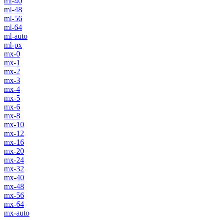
ml-40
ml-48
ml-56
ml-64
ml-auto
ml-px
mx-0
mx-1
mx-2
mx-3
mx-4
mx-5
mx-6
mx-8
mx-10
mx-12
mx-16
mx-20
mx-24
mx-32
mx-40
mx-48
mx-56
mx-64
mx-auto