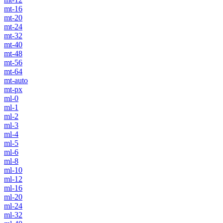
mt-16
mt-20
mt-24
mt-32
mt-40
mt-48
mt-56
mt-64
mt-auto
mt-px
ml-0
ml-1
ml-2
ml-3
ml-4
ml-5
ml-6
ml-8
ml-10
ml-12
ml-16
ml-20
ml-24
ml-32