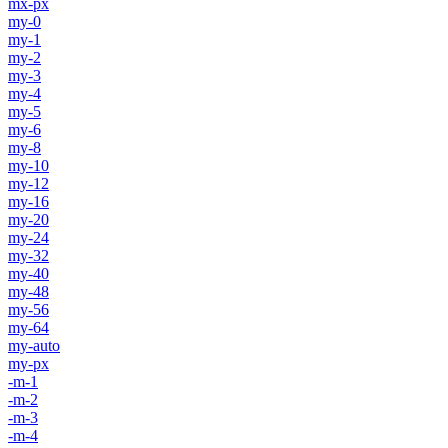
mx-px
my-0
my-1
my-2
my-3
my-4
my-5
my-6
my-8
my-10
my-12
my-16
my-20
my-24
my-32
my-40
my-48
my-56
my-64
my-auto
my-px
-m-1
-m-2
-m-3
-m-4