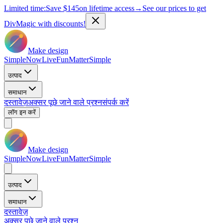
Limited time:
Save
$145
on lifetime access
→
See our prices to get
DivMagic with discounts!
Make design
Simple
Now
Live
Fun
Matter
Simple
उत्पाद
समाधान
दस्तावेज़
अक्सर पूछे जाने वाले प्रश्न
संपर्क करें
लॉग इन करें
Make design
Simple
Now
Live
Fun
Matter
Simple
उत्पाद
समाधान
दस्तावेज़
अक्सर पूछे जाने वाले प्रश्न