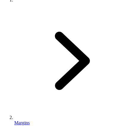
Margins