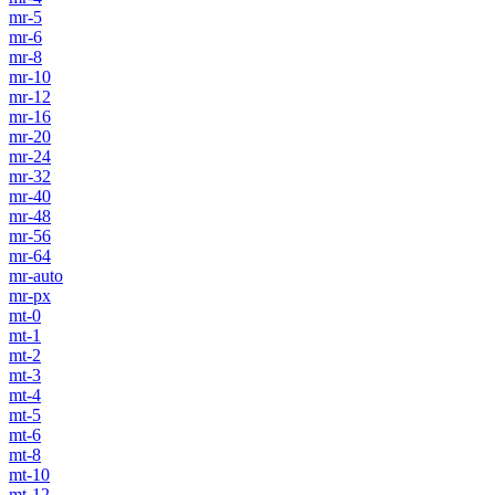
mr-5
mr-6
mr-8
mr-10
mr-12
mr-16
mr-20
mr-24
mr-32
mr-40
mr-48
mr-56
mr-64
mr-auto
mr-px
mt-0
mt-1
mt-2
mt-3
mt-4
mt-5
mt-6
mt-8
mt-10
mt-12