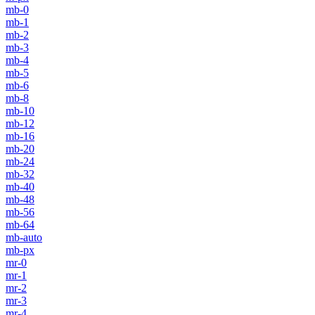
mb-0
mb-1
mb-2
mb-3
mb-4
mb-5
mb-6
mb-8
mb-10
mb-12
mb-16
mb-20
mb-24
mb-32
mb-40
mb-48
mb-56
mb-64
mb-auto
mb-px
mr-0
mr-1
mr-2
mr-3
mr-4