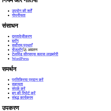
नियम और नीतियां
उपयोग की शर्तें
गोपनीयता
संसाधन
दस्तावेज़ीकरण
ब्लॉग
सर्वोत्तम प्रथाएँ
चेंजलॉग
🚀
अद्यतन
टेलविंड सीएसएस क्लास लाइब्रेरी
WordPress
समर्थन
प्रतिक्रिया प्रदान करें
सहायता
संपर्क करें
बग की रिपोर्ट करें
संबद्ध कार्यक्रम
उपकरण