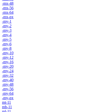
-mx-48
-mx-56
-mx-64
-mx-px
-my-1
-my-2
-my-3
-my-4
-my-5
-my-6
-my-8
-my-10
-my-12
-my-16
-my-20
-my-24
-my-32
-my-40
-my-48
-my-56
-my-64
-my-px
mt-11
mb-11
ml-11