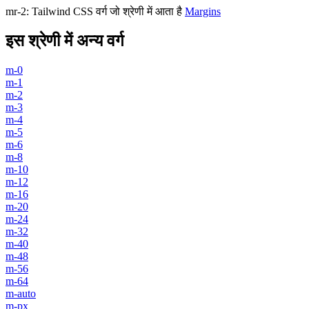
mr-2
:
Tailwind CSS वर्ग जो श्रेणी में आता है
Margins
इस श्रेणी में अन्य वर्ग
m-0
m-1
m-2
m-3
m-4
m-5
m-6
m-8
m-10
m-12
m-16
m-20
m-24
m-32
m-40
m-48
m-56
m-64
m-auto
m-px